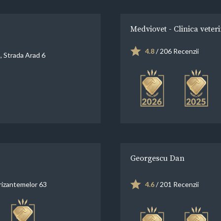
Medviovet - Clinica veter
4.8
/ 206 Recenzii
, Strada Arad 6
Georgescu Dan
rizantemelor 63
4.6
/ 201 Recenzii