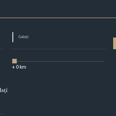
+
0
km
laţi