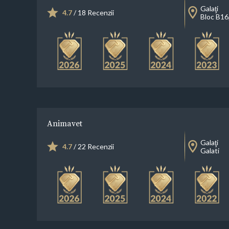
Galaţi
4.7
/ 18 Recenzii
Bloc B16
Animavet
Galaţi
4.7
/ 22 Recenzii
Galati