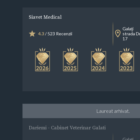
Siavet Medical
Galaţi
4.3
/ 523 Recenzii
strada Dr
17
Laureat arhivat.
Dariemi - Cabinet Veterinar Galati
Galaţi