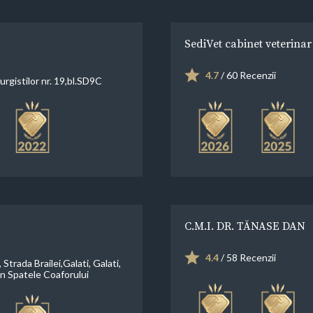
SediVet cabinet veterinar
4.7
/ 60 Recenzii
rurgistilor nr. 19,bl.SD9C
C.M.I. DR. TĂNASE DAN
4.4
/ 58 Recenzii
 Strada Brailei,Galati, Galati,
n Spatele Coaforului