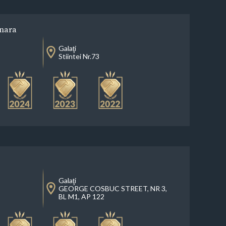
inara
Galaţi
Stiintei Nr.73
Galaţi
GEORGE COSBUC STREET, NR 3,
BL M1, AP 122