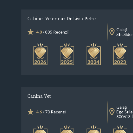
Cabinet Veterinar Dr Livia Petre
Galaţi
4.8
/ 885 Recenzii
Str. Side
Canina Vet
Galaţi
4.6
/ 70 Recenzii
Ego Stile,
800613 Î