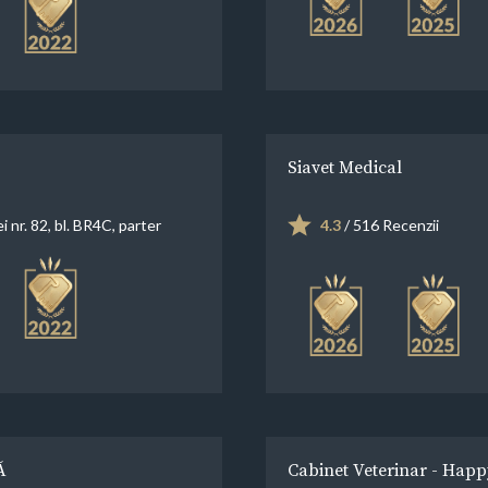
Siavet Medical
ei nr. 82, bl. BR4C, parter
4.3
/ 516 Recenzii
Ă
Cabinet Veterinar - Happ