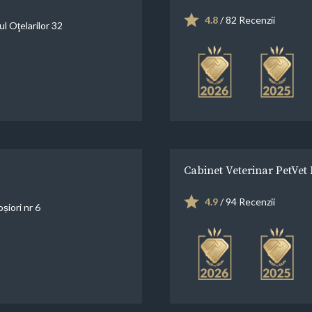
4.8
/ 82 Recenzii
l Oţelarilor 32
Cabinet Veterinar PetVet
4.9
/ 94 Recenzii
șiori nr 6