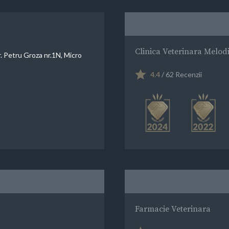
Clinica Veterinara Melodi
. Petru Groza nr.1N, Micro
4.4
/ 62 Recenzii
Farmacie Veterinara