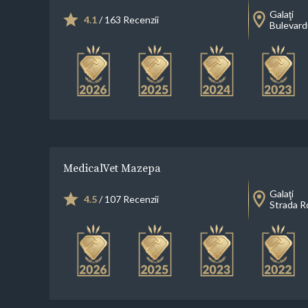
Galaţi
4.1
/ 163 Recenzii
Bulevardu
MedicalVet Mazepa
Galaţi
4.5
/ 107 Recenzii
Strada Ro