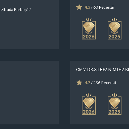
4.3
/ 60 Recenzii
, Strada Barboşi 2
CMV DR.STEFAN MIHAE
4.7
/ 236 Recenzii