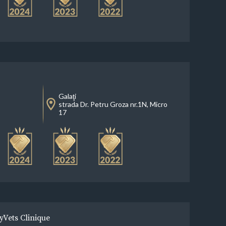
Galaţi
strada Dr. Petru Groza nr.1N, Micro
17
yVets Clinique