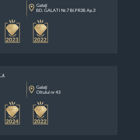
Galaţi
BD. GALATI Nr.7 Bl.PR3B Ap.3
LA
Galaţi
Oltului nr 43