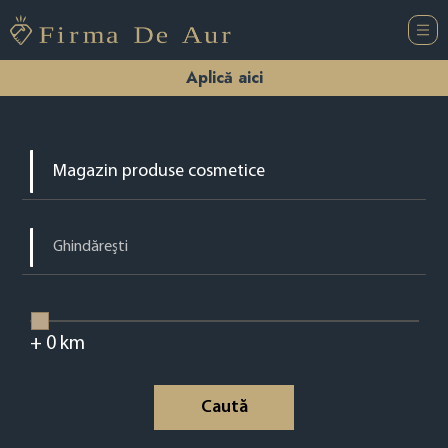
Aplică aici
+
0
km
Caută