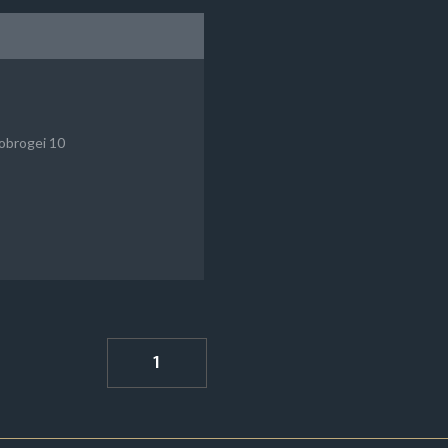
obrogei 10
1