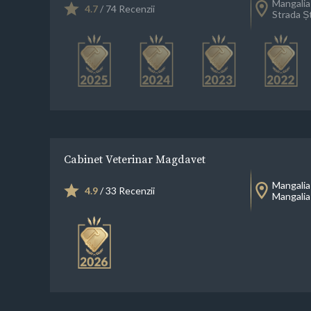
Mangalia
4.7
/ 74 Recenzii
Strada Ș
Cabinet Veterinar Magdavet
Mangalia
4.9
/ 33 Recenzii
Mangalia