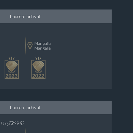
Laureat arhivat.
Mangalia
Mangalia
Laureat arhivat.
u Urși🐻🐻🐻