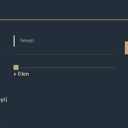
+
0
km
şti