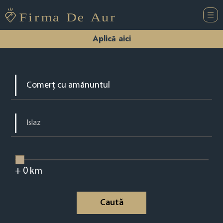
Aplică aici
+
0
km
Caută