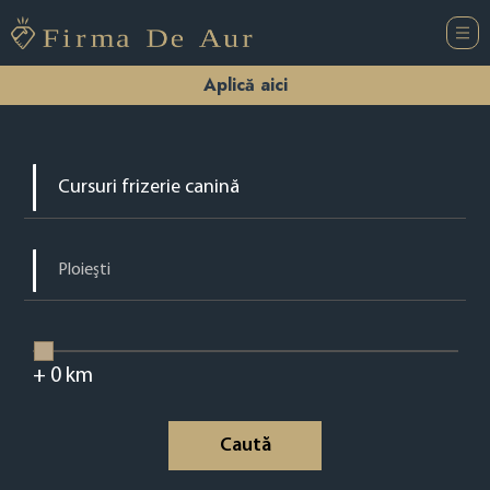
Aplică aici
+
0
km
Caută