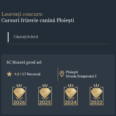
Laureați concurs:
Cursuri frizerie canină Ploieşti
SC Horavi prod srl
Ploieşti
4.8
/ 17 Recenzii
Strada Stegarului 5