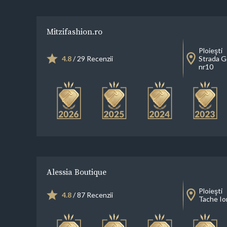
Mitzifashion.ro
Ploieşti
4.8
/ 29 Recenzii
Strada G
nr10
Alessia Boutique
Ploieşti
4.8
/ 87 Recenzii
Tache I