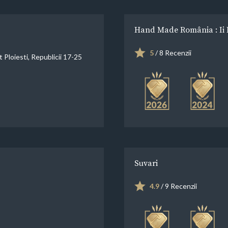
Hand Made România : Ii 
5
/ 8 Recenzii
Ploiesti, Republicii 17-25
Suvari
4.9
/ 9 Recenzii