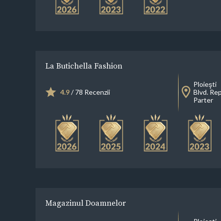
La Butichella Fashion
Ploieşti
4.9
/ 78 Recenzii
Blvd. Repu
Parter
Magazinul Doamnelor