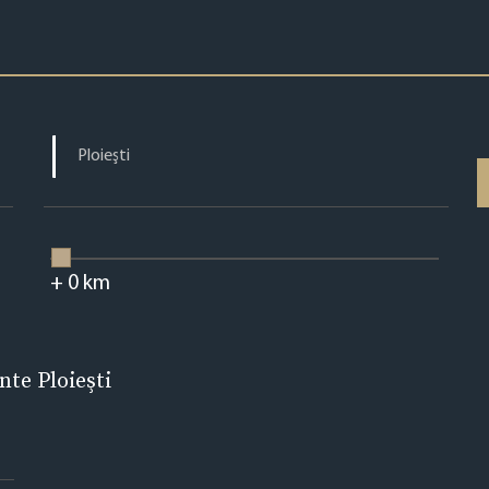
+
0
km
te Ploieşti