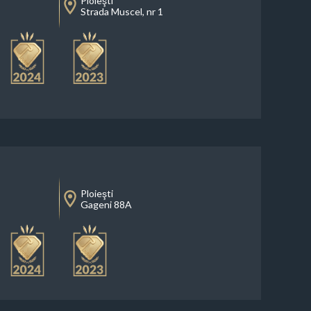
Ploieşti
Strada Muscel, nr 1
Ploieşti
Gageni 88A