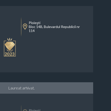
Ploieşti
Bloc 14B, Bulevardul Republicii nr
114
Laureat arhivat.
Ploieşti