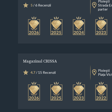
Ploieşti
5
/ 6 Recenzii
Strada Er
parter
Magazinul CRISSA
Ploieşti
4.7
/ 15 Recenzii
Piața Vict