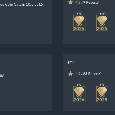
4.2
/ 9 Recenzii
ou Calin Catalin 10, bloc k5,
Jevi
4.9
/ 63 Recenzii
88A