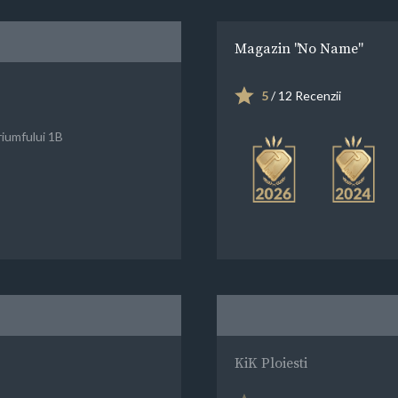
Magazin "No Name"
5
/ 12 Recenzii
riumfului 1B
KiK Ploiesti