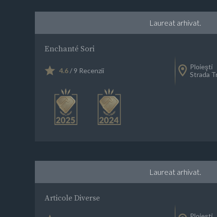
Laureat arhivat.
Enchanté Sori
Ploieşti
4.6
/ 9 Recenzii
Strada T
Laureat arhivat.
Articole Diverse
Ploieşti