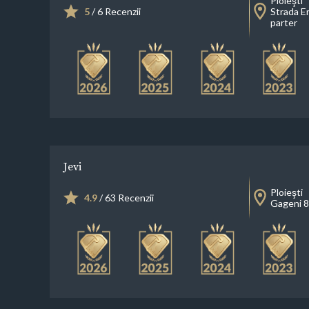
Ploieşti
5
/ 6 Recenzii
Strada Er
parter
Jevi
Ploieşti
4.9
/ 63 Recenzii
Gageni 