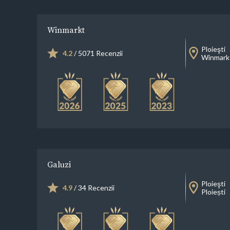
Winmarkt
Ploieşti
4.2
/ 5071 Recenzii
Winmarkt 
Galuzi
Ploieşti
4.9
/ 34 Recenzii
Ploiești