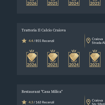
Trattoria Il Calcio Craiova
Craiova
4.4
/ 855 Recenzii
Strada A
Restaurant "Casa Milica"
Craiova
4.3
/ 163 Recenzii
Str. Sfint