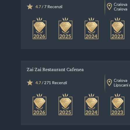
Craiova
4.7
/ 7 Recenzii
Craiova
Zai Zai Restaurant Cafenea
Craiova
4.7
/ 271 Recenzii
Lipscani 