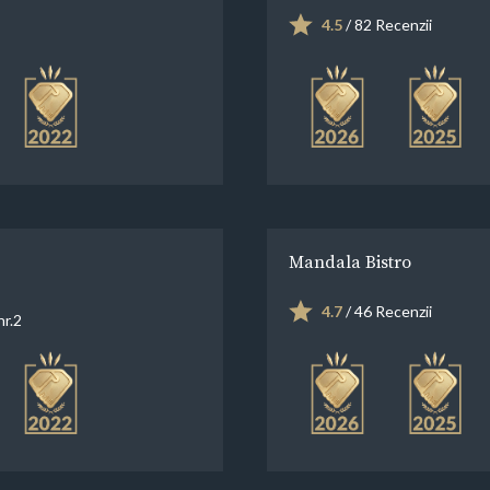
4.5
/ 82 Recenzii
Mandala Bistro
4.7
/ 46 Recenzii
nr.2