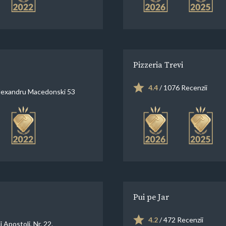
Pizzeria Trevi
4.4
/ 1076 Recenzii
lexandru Macedonski 53
Pui pe Jar
4.2
/ 472 Recenzii
ii Apostoli, Nr. 22.