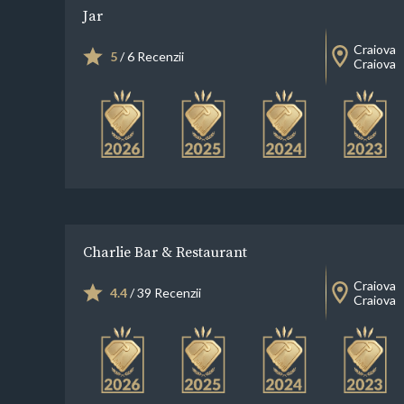
Jar
Craiova
5
/ 6 Recenzii
Craiova
Charlie Bar & Restaurant
Craiova
4.4
/ 39 Recenzii
Craiova