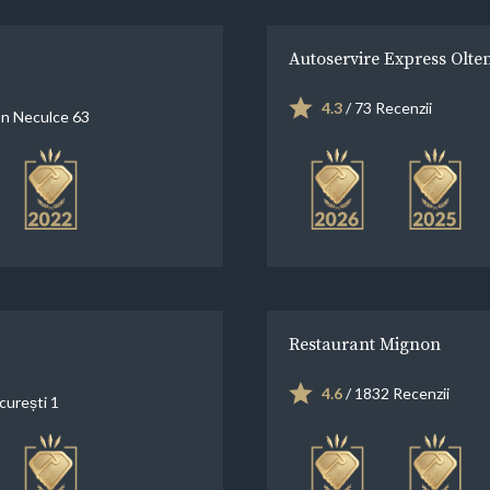
Autoservire Express Olte
4.3
/ 73 Recenzii
on Neculce 63
Restaurant Mignon
4.6
/ 1832 Recenzii
curești 1