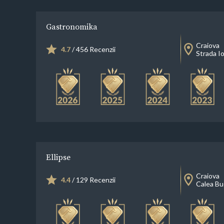
Gastronomika
Craiova
4.7
/ 456 Recenzii
Strada I
Ellipse
Craiova
4.4
/ 129 Recenzii
Calea Bu