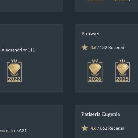
Panway
4.6
/ 132 Recenzii
e Alecsandri nr 111
Patiseria Eugenia
4.6
/ 662 Recenzii
curesti nr.A21