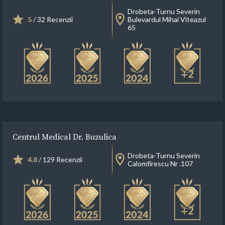
Drobeta-Turnu Severin
5
/ 32 Recenzii
Bulevardul Mihai Viteazul
65
+2
Centrul Medical Dr. Buzulica
Drobeta-Turnu Severin
4.8
/ 129 Recenzii
Calomfirescu Nr .107
+2