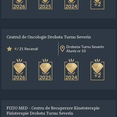
+2
Centrul de Oncologie Drobeta Turnu Severin
Drobeta-Turnu Severin
4
/ 21 Recenzii
Alunis nr 10
+2
FIZIO MED - Centru de Recuperare Kinetoterapie
Fizioterapie Drobeta Turnu Severin