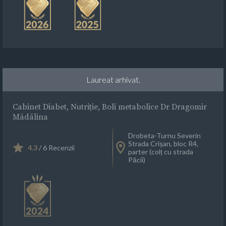
Laureat arhivat.
Cabinet Diabet, Nutriție, Boli metabolice Dr Dragomir
Mădălina
Drobeta-Turnu Severin
Strada Crișan, bloc R4,
4.3
/ 6 Recenzii
parter (colț cu strada
Păcii)