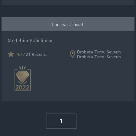
Laureat arhivat.
Medchim Policlinica
Drobeta-Turnu Severin
4.4
/ 21 Recenzii
Drobeta-Turnu Severin
1