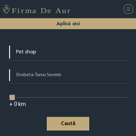
Aplică aici
+
0
km
Caută