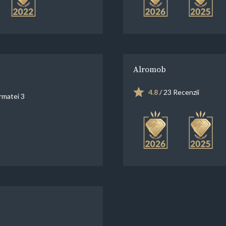
Alromob
4.8
/ 23 Recenzii
rmatei 3