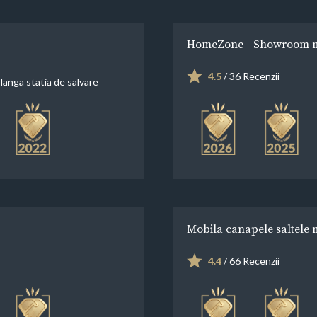
HomeZone - Showroom mob
4.5
/ 36 Recenzii
langa statia de salvare
Mobila canapele saltele
4.4
/ 66 Recenzii