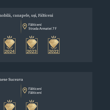
ilă, canapele, uși, Fălticeni
Fălticeni
Strada Armatei 7 F
 mese Suceava
Fălticeni
Fălticeni