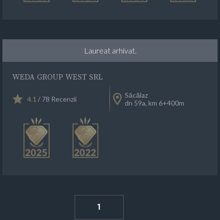
Laureat arhivat.
WEDA GROUP WEST SRL
Săcălaz
4.1
/ 78 Recenzii
dn 59a, km 6+400m
1