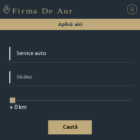
Aplică aici
+
0
km
Caută