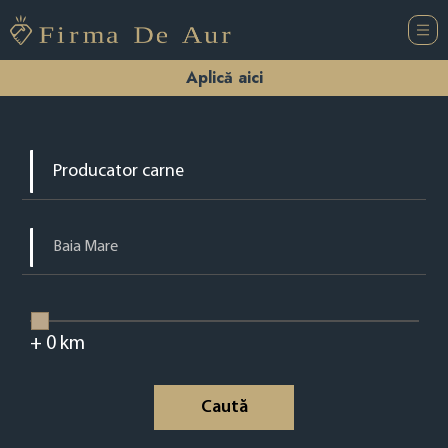
Aplică aici
+
0
km
Caută