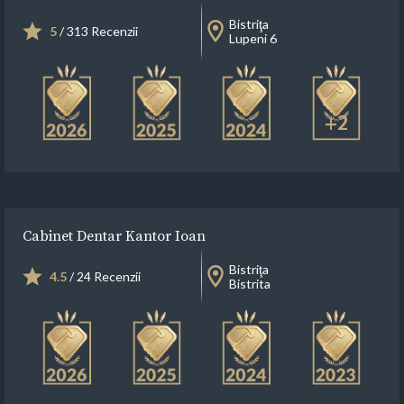
Bistriţa
5
/ 313 Recenzii
Lupeni 6
+2
Cabinet Dentar Kantor Ioan
Bistriţa
4.5
/ 24 Recenzii
Bistrita