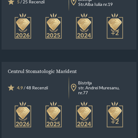
5
/ 25 Recenzii
Str.Alba Iulia nr.19
+2
Centrul Stomatologic Marident
Bistriţa
4.9
/ 48 Recenzii
str. Andrei Muresanu,
nr.77
+2