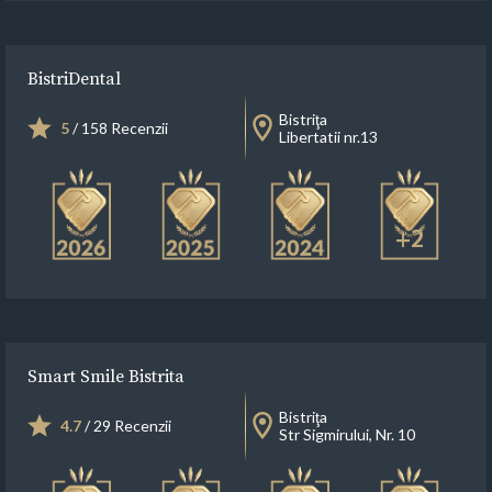
BistriDental
Bistriţa
5
/ 158 Recenzii
Libertatii nr.13
+2
Smart Smile Bistrita
Bistriţa
4.7
/ 29 Recenzii
Str Sigmirului, Nr. 10