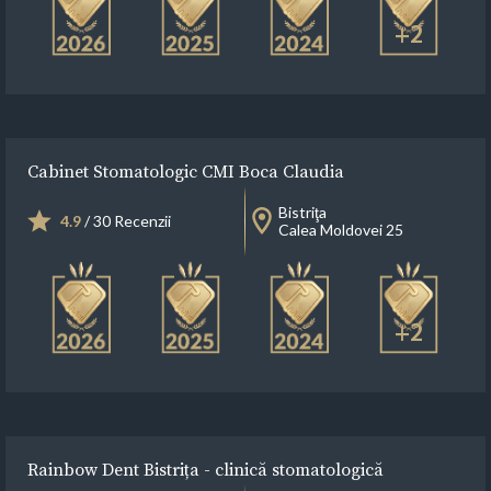
+2
Cabinet Stomatologic CMI Boca Claudia
Bistriţa
4.9
/ 30 Recenzii
Calea Moldovei 25
+2
Rainbow Dent Bistrița - clinică stomatologică