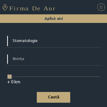
Aplică aici
+
0
km
Caută