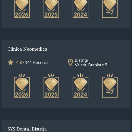
+2
Clinica Neomedica
Bistriţa
4.8
/ 141 Recenzii
Valeriu Braniște 5
+2
SYS Dental Bistrița