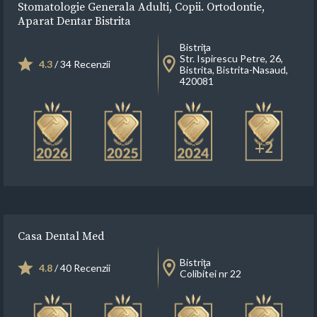
Stomatologie Generala Adulti, Copii. Ortodontie,
Aparat Dentar Bistrita
Bistriţa
Str. Ispirescu Petre, 26,
4.3
/ 34 Recenzii
Bistrita, Bistrita-Nasaud,
420081
+2
Casa Dental Med
Bistriţa
4.8
/ 40 Recenzii
Colibitei nr 22