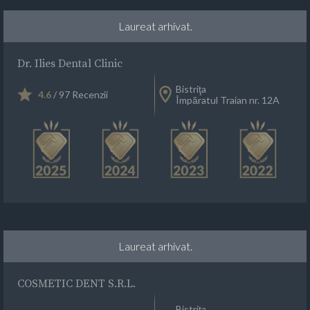
Laureat arhivat.
Dr. Ilies Dental Clinic
Bistriţa
4.6
/ 97 Recenzii
Împăratul Traian nr. 12A
Laureat arhivat.
COSMETIC DENT S.R.L.
Bistriţa