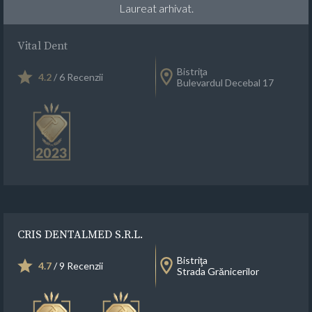
Laureat arhivat.
Vital Dent
Bistriţa
4.2
/ 6 Recenzii
Bulevardul Decebal 17
CRIS DENTALMED S.R.L.
Bistriţa
4.7
/ 9 Recenzii
Strada Grănicerilor