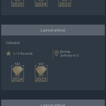
Laureat arhivat.
Gdental
Bistriţa
5
/ 5 Recenzii
Zefirului nr 2
Laureat arhivat.