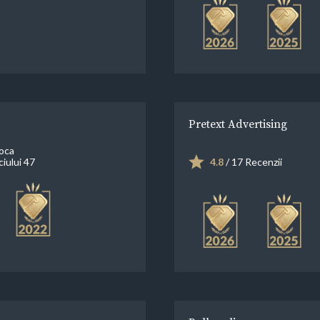
Pretext Advertising
oca
iului 47
4.8
/ 17 Recenzii