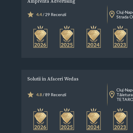
Amprenta Advertising
Cluj-Nap
4.4
/ 29 Recenzii
Strada O
Solutii in Afaceri Wedas
Cluj-Nap
4.8
/ 89 Recenzii
Tăietura
TETARO