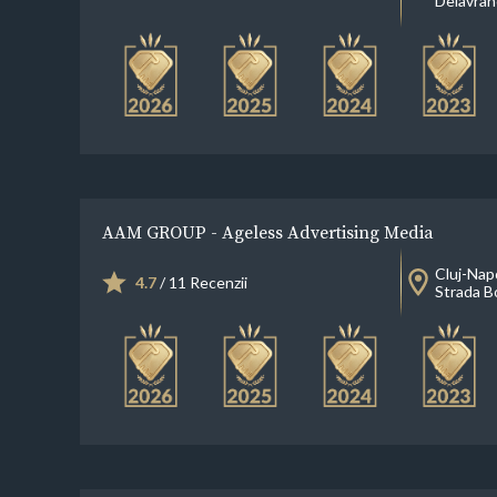
Delavran
AAM GROUP - Ageless Advertising Media
Cluj-Nap
4.7
/ 11 Recenzii
Strada B