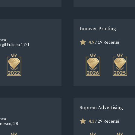
Innover Printing
oca
4.9
/ 19 Recenzii
rgil Fulicea 17/1
Suprem Advertising
oca
4.3
/ 29 Recenzii
nesco, 28