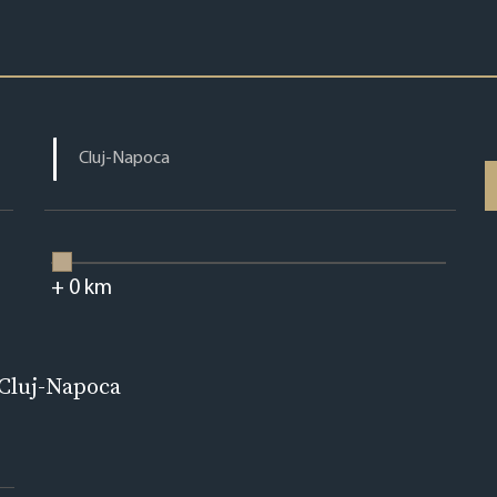
+
0
km
 Cluj-Napoca