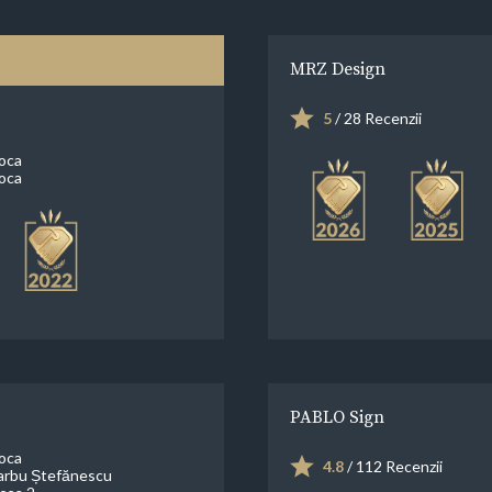
MRZ Design
5
/ 28 Recenzii
oca
oca
PABLO Sign
oca
4.8
/ 112 Recenzii
arbu Ștefănescu