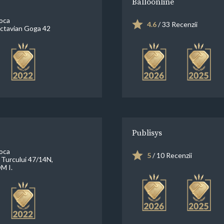
Balloonline
oca
4.6
/ 33 Recenzii
ctavian Goga 42
Publisys
oca
5
/ 10 Recenzii
 Turcului 47/14N,
M I.