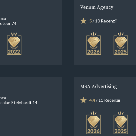
Venum Agency
oca
5
/ 10 Recenzii
eteor 74
MSA Advertising
oca
4.4
/ 11 Recenzii
icolae Steinhardt 14