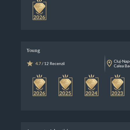
Young
Cluj-Nap
4.7
/ 12 Recenzii
Calea Bac