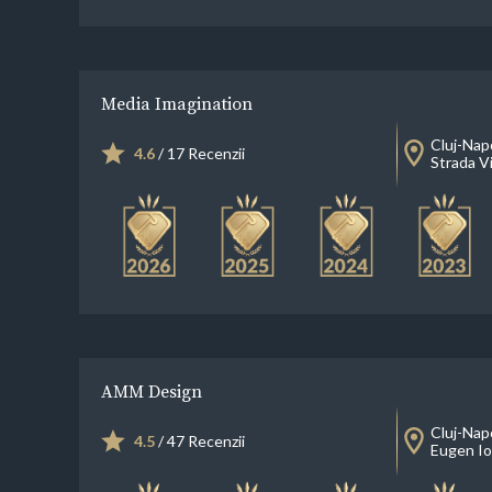
Media Imagination
Cluj-Nap
4.6
/ 17 Recenzii
Strada Vi
AMM Design
Cluj-Nap
4.5
/ 47 Recenzii
Eugen Io