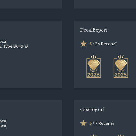
DecalExpert
oca
5
/ 26 Recenzii
 E Type Building
Casetograf
oca
5
/ 7 Recenzii
oca