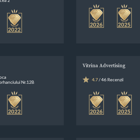
cea 2
Vitrina Advertising
oca
4.7
/ 46 Recenzii
orhanciului Nr.12B