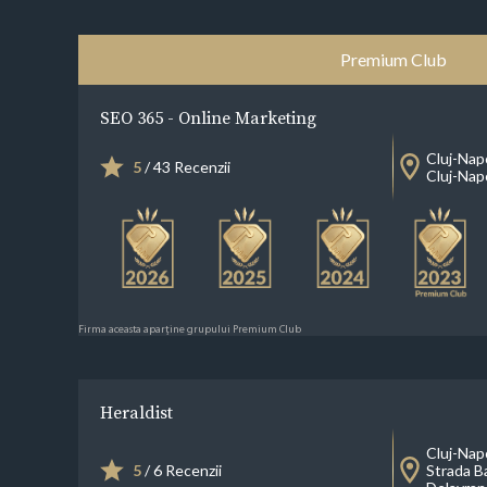
Premium Club
SEO 365 - Online Marketing
Cluj-Nap
5
/ 43 Recenzii
Cluj-Nap
Firma aceasta aparține grupului Premium Club
Heraldist
Cluj-Nap
5
/ 6 Recenzii
Strada B