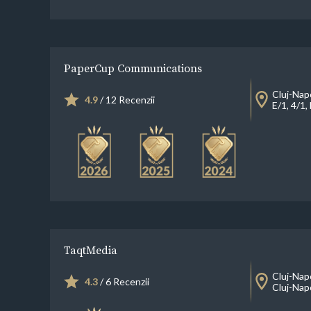
PaperCup Communications
Cluj-Nap
4.9
/ 12 Recenzii
E/1, 4/1,
TaqtMedia
Cluj-Nap
4.3
/ 6 Recenzii
Cluj-Nap