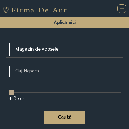
Aplică aici
+
0
km
Caută