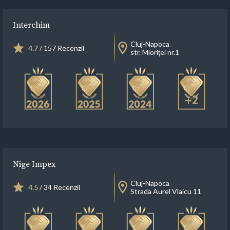
Interchim
Cluj-Napoca
4.7
/ 157 Recenzii
str. Mioriței nr.1
+2
Nige Impex
Cluj-Napoca
4.5
/ 34 Recenzii
Strada Aurel Vlaicu 11