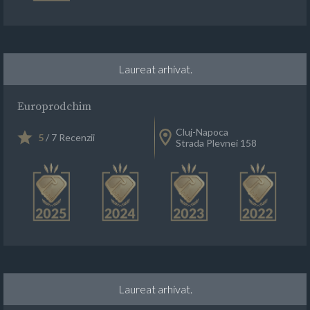
Laureat arhivat.
Europrodchim
Cluj-Napoca
5
/ 7 Recenzii
Strada Plevnei 158
Laureat arhivat.