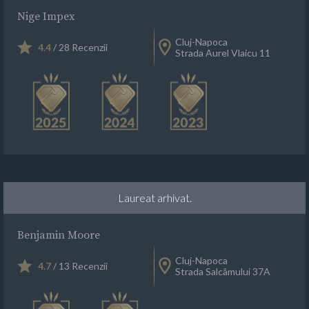
Nige Impex
Cluj-Napoca
4.4
/ 28 Recenzii
Strada Aurel Vlaicu 11
Laureat arhivat.
Benjamin Moore
Cluj-Napoca
4.7
/ 13 Recenzii
Strada Salcâmului 37A