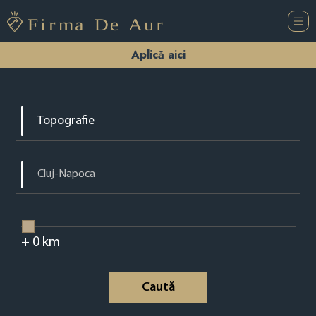
Aplică aici
+
0
km
Caută