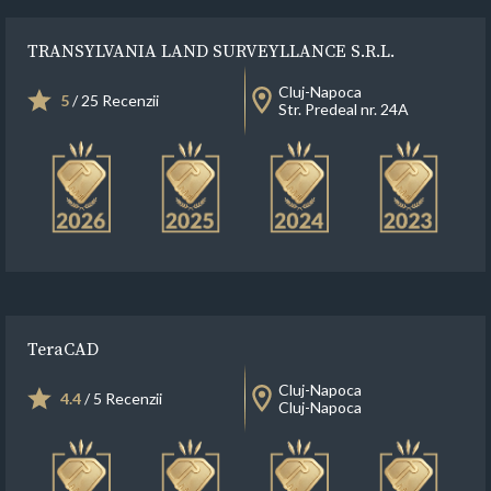
TRANSYLVANIA LAND SURVEYLLANCE S.R.L.
Cluj-Napoca
5
/ 25 Recenzii
Str. Predeal nr. 24A
TeraCAD
Cluj-Napoca
4.4
/ 5 Recenzii
Cluj-Napoca