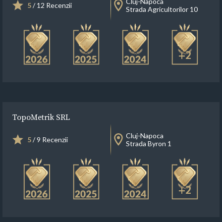
Cluj-Napoca
5
/ 12 Recenzii
Strada Agricultorilor 10
+2
TopoMetrik SRL
Cluj-Napoca
5
/ 9 Recenzii
Strada Byron 1
+2