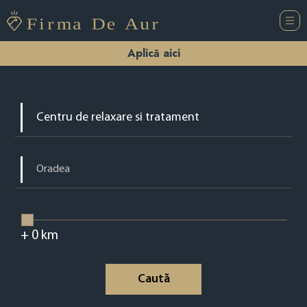
Aplică aici
+
0
km
Caută