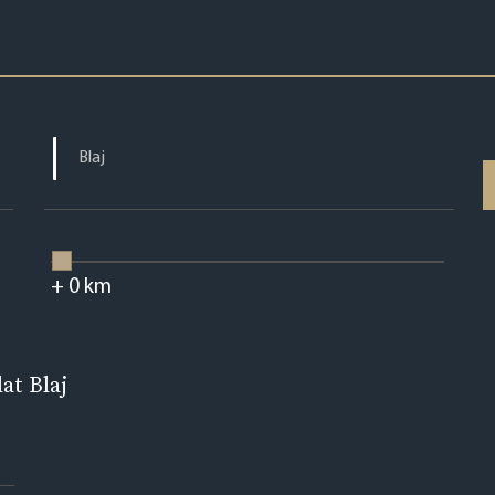
+
0
km
at Blaj