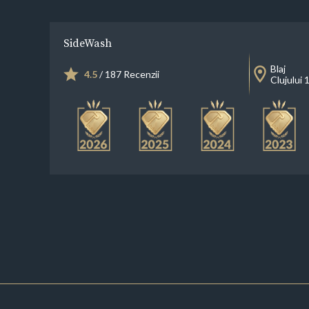
SideWash
Blaj
4.5
/ 187 Recenzii
Clujului 