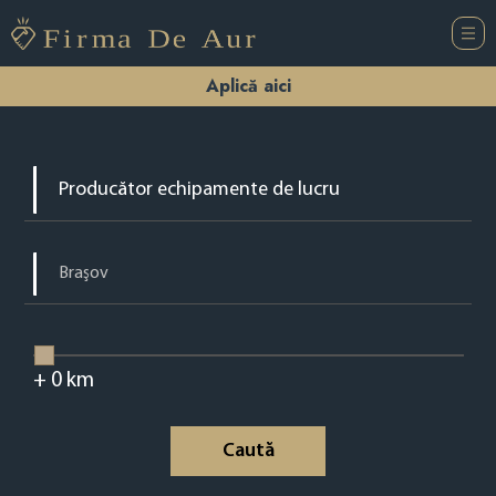
Aplică aici
+
0
km
Caută