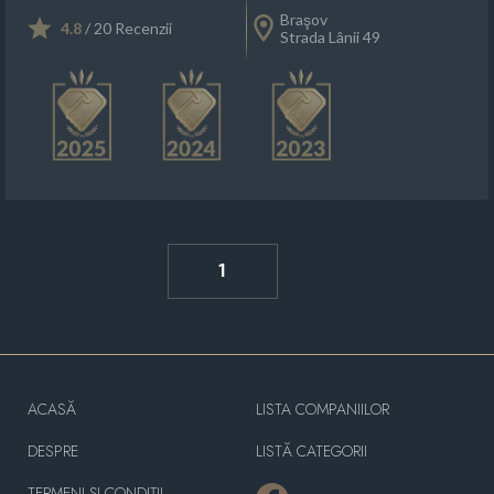
Braşov
4.8
/ 20 Recenzii
Strada Lânii 49
1
ACASĂ
LISTA COMPANIILOR
DESPRE
LISTĂ CATEGORII
TERMENI ȘI CONDIȚII