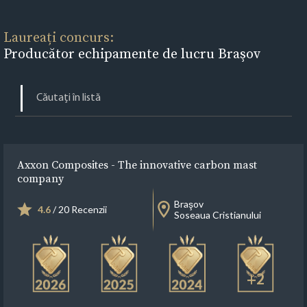
Laureați concurs:
Producător echipamente de lucru Braşov
Axxon Composites - The innovative carbon mast
company
Braşov
4.6
/ 20 Recenzii
Soseaua Cristianului
+2