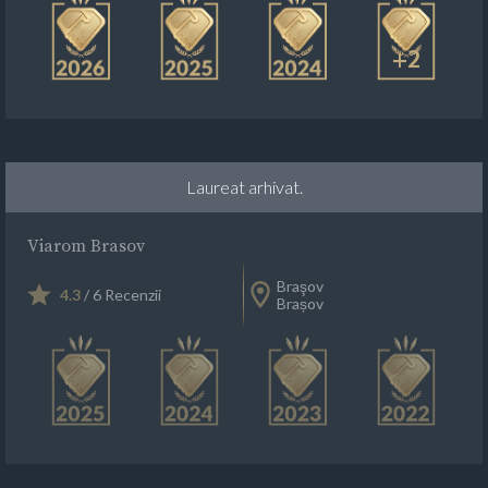
+2
Laureat arhivat.
Viarom Brasov
Braşov
4.3
/ 6 Recenzii
Brașov