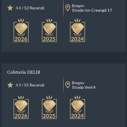
Braşov
4.8
/ 52 Recenzii
Strada Ion Creangă 17
Cofetaria DELIR
Braşov
4.9
/ 55 Recenzii
Strada Verii 4