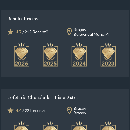
Basillik Brasov
Braşov
4.7
/ 212 Recenzii
Bulevardul Muncii 4
Cofetăria Chocolada - Piata Astra
Braşov
4.4
/ 22 Recenzii
Brașov