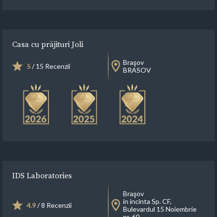
Casa cu prăjituri Joli
Braşov
5
/ 15 Recenzii
BRASOV
IDS Laboratories
Braşov
in incinta Sp. CF,
4.9
/ 8 Recenzii
Bulevardul 15 Noiembrie
nr. 60