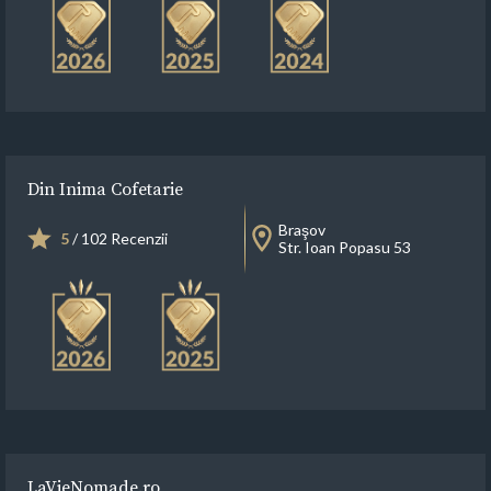
Din Inima Cofetarie
Braşov
5
/ 102 Recenzii
Str. Ioan Popasu 53
LaVieNomade.ro