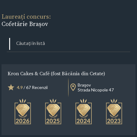
Laureați concurs:
Cofetărie Braşov
Kron Cakes & Café (fost Băcănia din Cetate)
Braşov
4.9
/ 67 Recenzii
Strada Nicopole 47