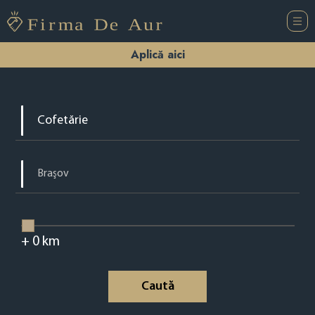
Aplică aici
+
0
km
Caută