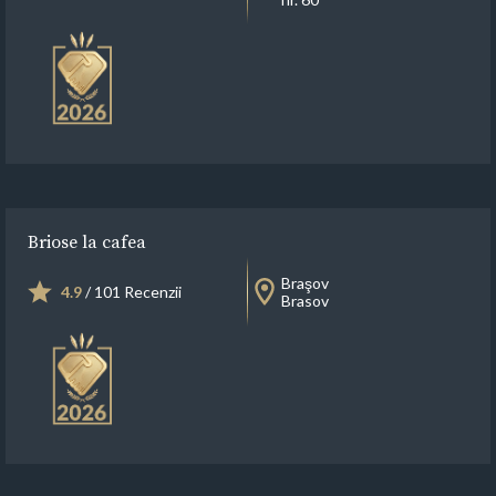
Briose la cafea
Braşov
4.9
/ 101 Recenzii
Brasov