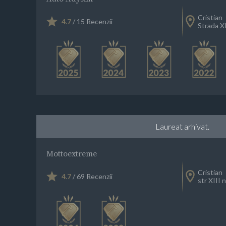
Cristian
4.7
/ 15 Recenzii
Strada XI
Laureat arhivat.
Mottoextreme
Cristian
4.7
/ 69 Recenzii
str XIII 