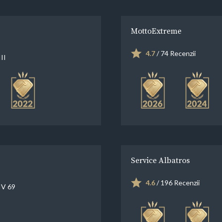
MottoExtreme
4.7
/ 74 Recenzii
II
Service Albatros
4.6
/ 196 Recenzii
IV 69