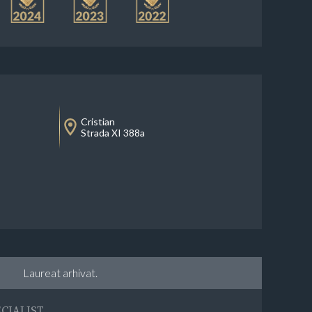
Cristian
Strada XI 388a
Laureat arhivat.
CIALIST