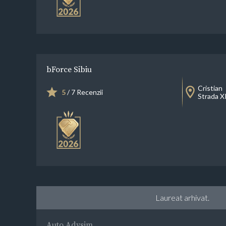
bForce Sibiu
Cristian
5
/ 7 Recenzii
Strada X
Laureat arhivat.
Auto Adysim