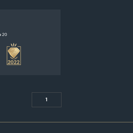
a 20
1