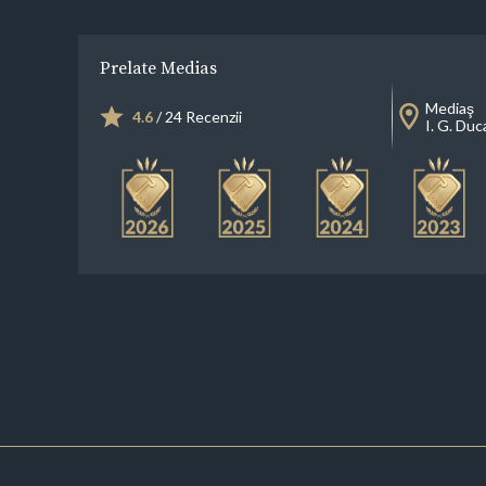
Prelate Medias
Mediaş
4.6
/ 24 Recenzii
I. G. Duc