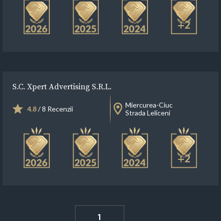
+2
S.C. Xpert Advertising S.R.L.
Miercurea-Ciuc
4.8
/ 8 Recenzii
Strada Leliceni
+2
1