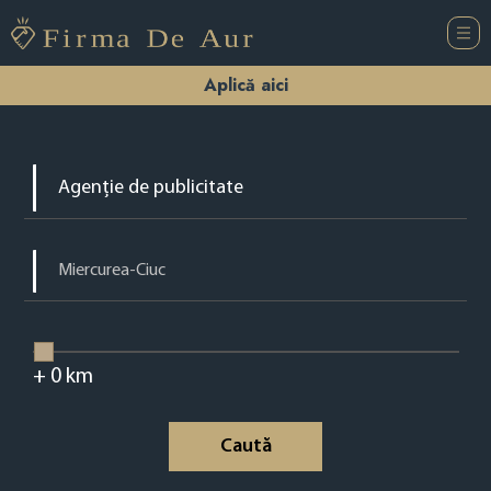
Aplică aici
+
0
km
Caută