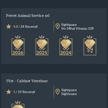
Petvet Animal Service srl
Sighişoara
4.8
/ 24 Recenzii
Str. Mihai Viteazu 109
+2
2Vet - Cabinet Veterinar
Sighişoara
5
/ 19 Recenzii
Sighisoara