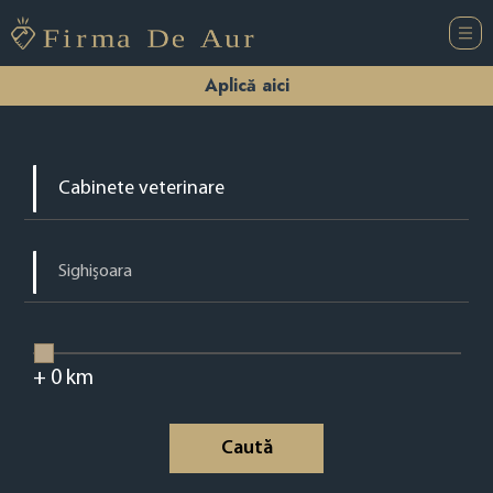
Aplică aici
+
0
km
Caută