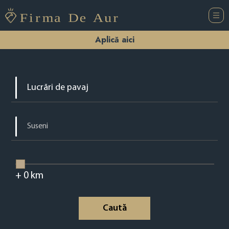
Aplică aici
+
0
km
Caută