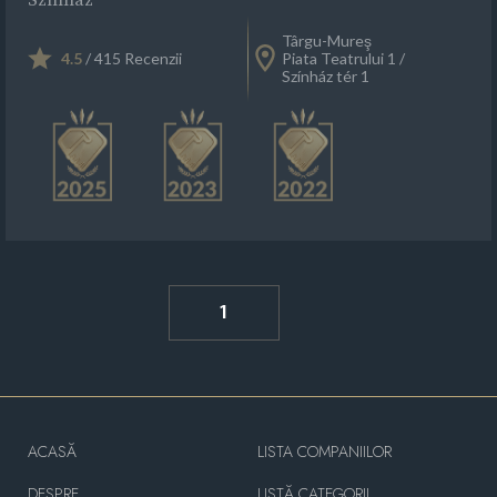
Târgu-Mureş
4.5
/ 415 Recenzii
Piata Teatrului 1 /
Színház tér 1
1
ACASĂ
LISTA COMPANIILOR
DESPRE
LISTĂ CATEGORII