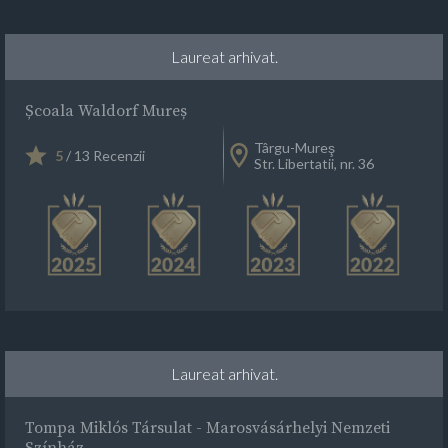
Laureat arhivat.
Școala Waldorf Mureș
Târgu-Mureş
5
/ 13 Recenzii
Str. Libertatii, nr. 36
Laureat arhivat.
Tompa Miklós Társulat - Marosvásárhelyi Nemzeti
Színház