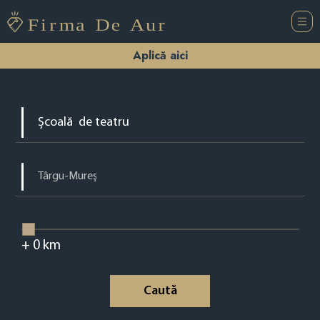
Aplică aici
+
0
km
Caută