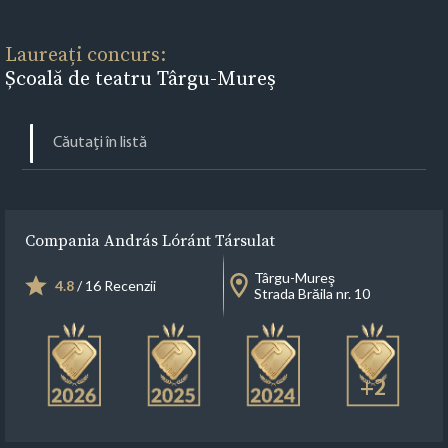
Laureați concurs:
Școală de teatru Târgu-Mureş
Compania András Lóránt Társulat
Târgu-Mureş
4.8
/ 16 Recenzii
Strada Brăila nr. 10
+2