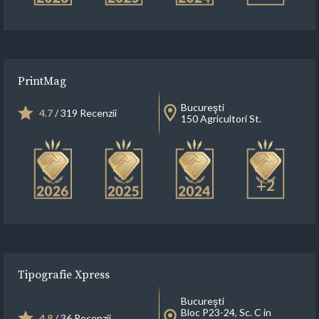
PrintMag
Bucureşti
4.7
/ 319 Recenzii
150 Agricultori St.
+2
Tipografie Xpress
Bucureşti
Bloc P23-24, Sc. C in
4.8
/ 36 Recenzii