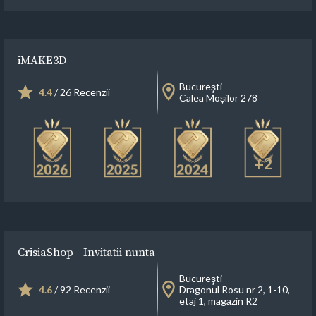
iMAKE3D
Bucureşti
4.4
/ 26 Recenzii
Calea Moșilor 278
+2
CrisiaShop - Invitatii nunta
Bucureşti
4.6
/ 92 Recenzii
Dragonul Rosu nr 2, 1-10,
etaj 1, magazin R2