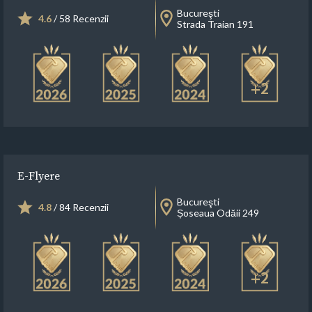
Bucureşti
4.6
/ 58 Recenzii
Strada Traian 191
+2
E-Flyere
Bucureşti
4.8
/ 84 Recenzii
Șoseaua Odăii 249
+2