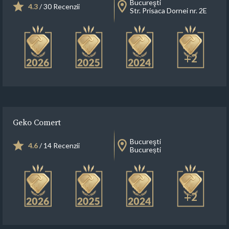
Bucureşti
4.3
/ 30 Recenzii
Str. Prisaca Dornei nr. 2E
+2
Geko Comert
Bucureşti
4.6
/ 14 Recenzii
București
+2