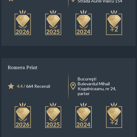
Strada Aurel Vlaicu 154
+2
Romera Print
Bucureşti
Bulevardul Mihail
4.4
/ 664 Recenzii
Kogalniceanu, nr 24,
parter
+2