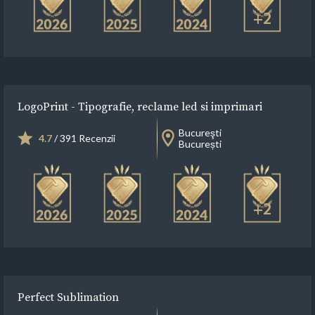
+2
LogoPrint - Tipografie, reclame led si imprimari
Bucureşti
4.7
/ 391 Recenzii
București
+2
Perfect Sublimation