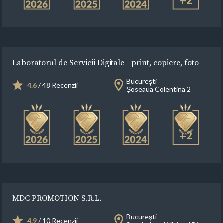
+2
Laboratorul de Servicii Digitale - print, copiere, foto
Bucureşti
4.6
/ 48 Recenzii
Șoseaua Colentina 2
+2
MDC PROMOTION S.R.L.
Bucureşti
4.9
/ 10 Recenzii