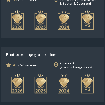
8, Sector 5, Bucuresti
+2
Printfox.ro - tipografie online
Bucureşti
4.3
/ 57 Recenzii
Șoseaua Giurgiului 273
+2