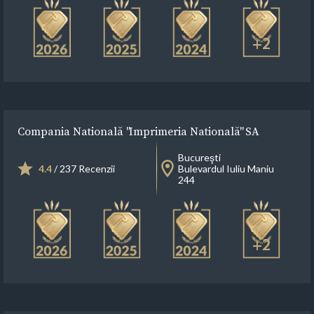
+2
Compania Natională "Imprimeria Natională" SA
Bucureşti
4.4
/ 237 Recenzii
Bulevardul Iuliu Maniu
244
+2