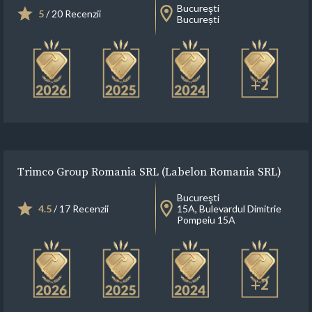
Bucureşti
5
/ 20 Recenzii
București
+2
Trimco Group Romania SRL (Labelon Romania SRL)
Bucureşti
4.5
/ 17 Recenzii
15A, Bulevardul Dimitrie
Pompeiu 15A
+2