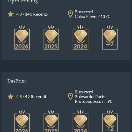
Tipro Printing
Bucureşti
4.8
/ 140 Recenzii
Calea Plevnei 137C
+2
DasPrint
Bucureşti
4.8
/ 49 Recenzii
Bulevardul Pache
Protopopescu nr. 90
+2