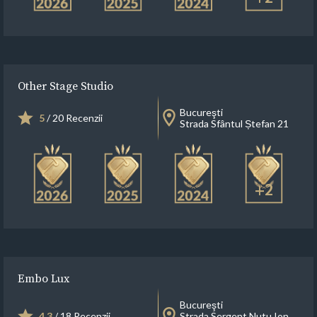
Other Stage Studio
Bucureşti
5
/ 20 Recenzii
Strada Sfântul Ștefan 21
+2
Embo Lux
Bucureşti
4.3
/ 18 Recenzii
Strada Sergent Nutu Ion