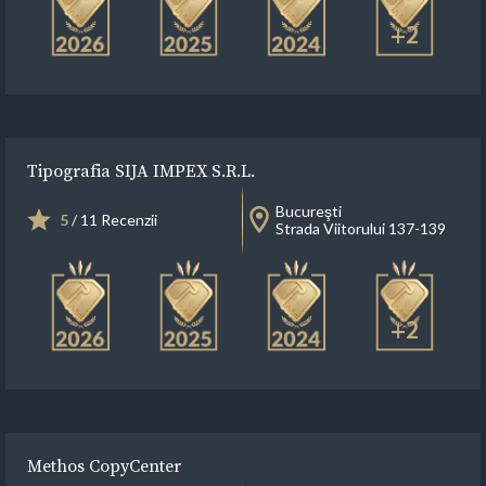
+2
Tipografia SIJA IMPEX S.R.L.
Bucureşti
5
/ 11 Recenzii
Strada Viitorului 137-139
+2
Methos CopyCenter