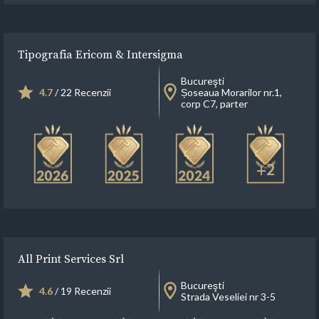
Tipografia Ericom & Intersigma
Bucureşti
4.7
/ 22 Recenzii
Șoseaua Morarilor nr.1,
corp C7, parter
+2
All Print Services Srl
Bucureşti
4.6
/ 19 Recenzii
Strada Veseliei nr 3-5