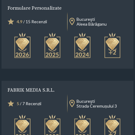
Formulare Personalizate
Bucureşti
4.9
/ 15 Recenzii
Aleea Bărăganu
+2
FABRIK MEDIA S.R.L.
Bucureşti
5
/ 7 Recenzii
Strada Ceremușului 3
+2