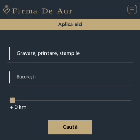
Aplică aici
+
0
km
Caută