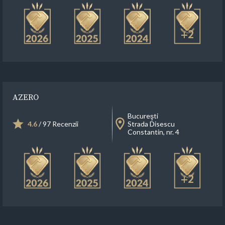
+2
AZERO
Bucureşti
4.6
/ 97 Recenzii
Strada Disescu
Constantin, nr. 4
+2