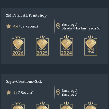
2M DIGITAL PrintShop
Bucureşti
4.6
/ 59 Recenzii
Strada Mihai Eminescu 63
+2
Sign+Creations+SRL
Bucureşti
5
/ 7 Recenzii
București