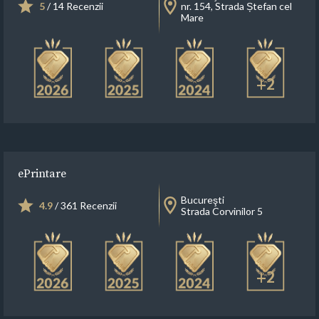
5
/ 14 Recenzii
nr. 154, Strada Ștefan cel
Mare
+2
ePrintare
Bucureşti
4.9
/ 361 Recenzii
Strada Corvinilor 5
+2