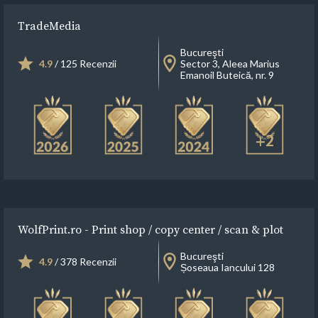
TradeMedia
Bucureşti
4.9
/ 125 Recenzii
Sector 3, Aleea Marius
Emanoil Buteică, nr. 9
+2
WolfPrint.ro - Print shop / copy center / scan & plot
Bucureşti
4.9
/ 378 Recenzii
Șoseaua Iancului 128