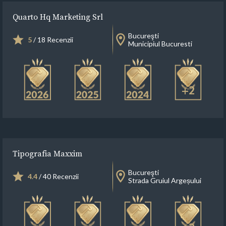
Quarto Hq Marketing Srl
Bucureşti
5
/ 18 Recenzii
Municipiul Bucuresti
+2
Tipografia Maxxim
Bucureşti
4.4
/ 40 Recenzii
Strada Gruiul Argeșului