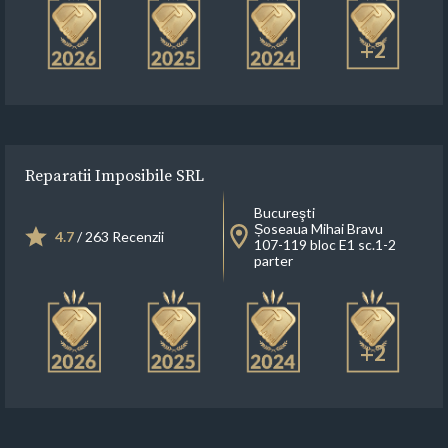
+2
Reparatii Imposibile SRL
Bucureşti
Șoseaua Mihai Bravu
4.7
/ 263 Recenzii
107-119 bloc E1 sc.1-2
parter
+2