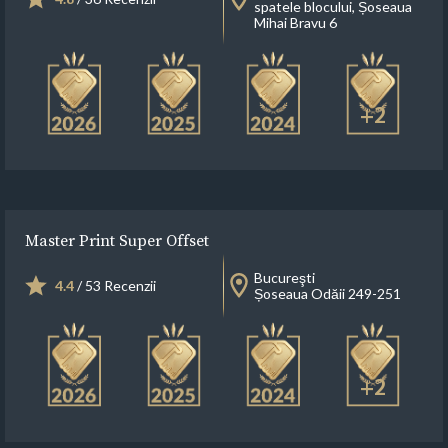
spatele blocului, Șoseaua
Mihai Bravu 6
+2
Master Print Super Offset
Bucureşti
4.4
/ 53 Recenzii
Șoseaua Odăii 249-251
+2