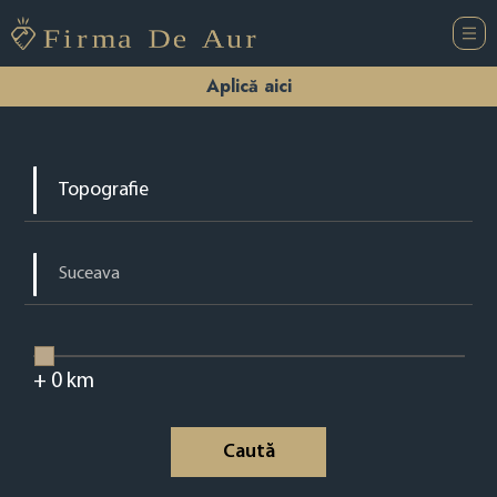
Aplică aici
+
0
km
Caută