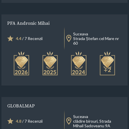
PFA Andronic Mihai
Suceava
4.4
/ 7 Recenzii
Strada Ștefan cel Mare nr
60
+2
GLOBALMAP
Suceava
4.8
/ 7 Recenzii
clădire birouri, Strada
Mihail Sadoveanu 9A