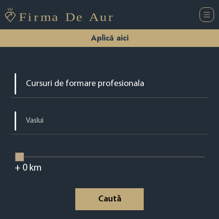
Aplică aici
+
0
km
Caută