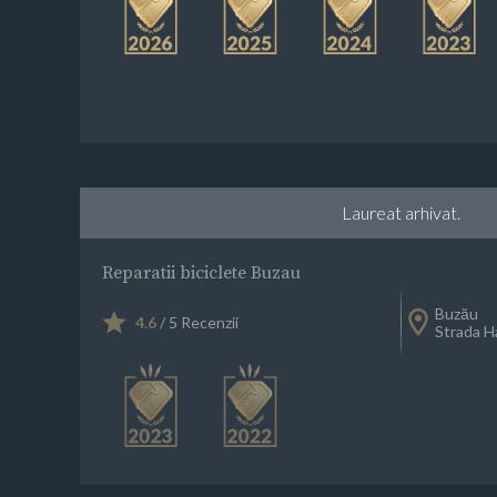
Laureat arhivat.
Reparatii biciclete Buzau
Buzău
4.6
/ 5 Recenzii
Strada H