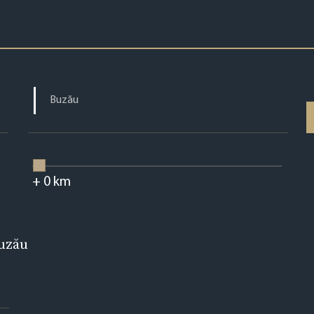
+
0
km
Buzău