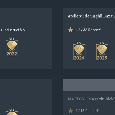
Atelierul de unghii Buzau
l Industriei 8 A
4.8
/ 36 Recenzii
MARYON - Magazin bicicl
5
/ 13 Recenzii