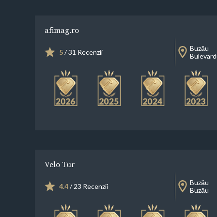
afimag.ro
Buzău
5
/ 31 Recenzii
Bulevardu
Velo Tur
Buzău
4.4
/ 23 Recenzii
Buzău