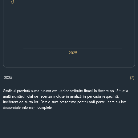
2025
2025
(7)
Graficul prezintă suma tuturor evaluărilor atribuite firmei în fiecare an. Situația
arată numărul total de recenzii incluse în analiză în perioada respectivă,
indiferent de sursa lor. Datele sunt prezentate pentru anii pentru care au fost
disponibile informații complete.