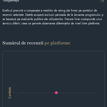
GoogleMaps
(5)
Graficul prezintă o comparație a mediilor de rating ale firmei pe portaluri de
recenzii selectate. Datele acoperă exclusiv perioada de la lansarea programului și
se bazează pe evaluările publice ale utilizatorilor. Fiecare linie corespunde unui
serviciu diferit, ceea ce permite observarea diferențelor de nivel între platforme.
Numărul de recenzii
pe platforme
Cantitate
7