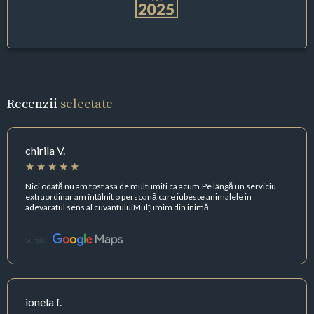
Recenzii
selectate
chirila V.
Nici odată nu am fost asa de multumiti ca acum.Pe lângă un serviciu
extraordinar am întâlnit o persoană care iubeste animalele in
adevaratul sens al cuvantuluiMulțumim din inimă.
Sursă:
ionela f.