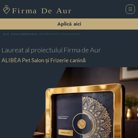
Aplică aici
ALIBÈA Pet Salon și Frizerie canină
Acasă
Frizerie Canină Piatra Neamţ
Laureat al proiectului
Firma de Aur
ALIBÈA Pet Salon și Frizerie canină