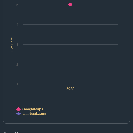
5
4
Evaluare
3
2
1
2025
GoogleMaps
facebook.com