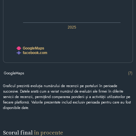
2025
GoogleMaps
facebook.com
GoogleMaps
(7)
Graficul prezintă evoluția numărului de recenzii pe portaluri în perioade
succesive. Datele arată cum a variat numărul de evaluări ale firmei în diferite
servicii de recenzii, permițând compararea ponderii și a activității utilizatorilor pe
fiecare platformă. Valorile prezentate includ exclusiv perioada pentru care au fost
disponibile date.
Scorul final
în procente