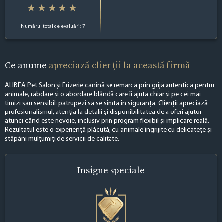
Numărul total de evaluări: 7
Ce anume
apreciază clienții la această firmă
ALIBÈA Pet Salon și Frizerie canină se remarcă prin grijă autentică pentru
animale, răbdare și o abordare blândă care îi ajută chiar și pe cei mai
timizi sau sensibili patrupezi să se simtă în siguranță. Clienții apreciază
profesionalismul, atenția la detalii și disponibilitatea de a oferi ajutor
atunci când este nevoie, inclusiv prin program flexibil și implicare reală.
Rezultatul este o experiență plăcută, cu animale îngrijite cu delicatețe și
stăpâni mulțumiți de servicii de calitate.
Insigne
speciale