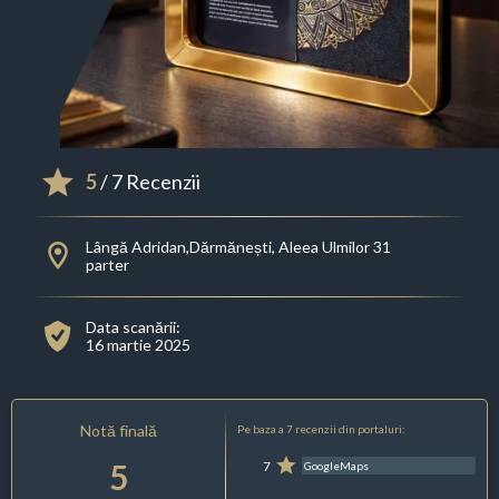
5
/ 7 Recenzii
Lângă Adridan,Dărmănești, Aleea Ulmilor 31
parter
Data scanării:
16 martie 2025
Notă finală
Pe baza a 7 recenzii din portaluri:
5
7
GoogleMaps