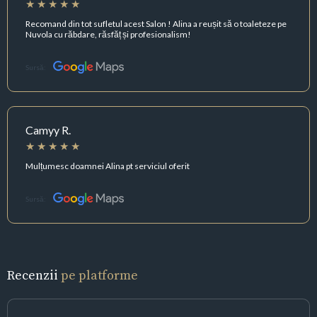
Recomand din tot sufletul acest Salon ! Alina a reușit să o toaleteze pe
Nuvola cu răbdare, răsfăț și profesionalism!
Sursă:
Camyy R.
Mulțumesc doamnei Alina pt serviciul oferit
Sursă:
Recenzii
pe platforme