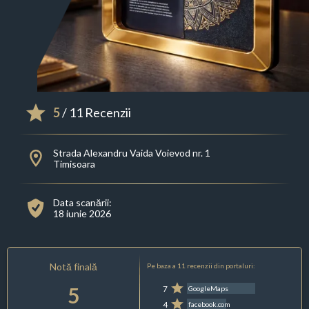
5
/ 11 Recenzii
Strada Alexandru Vaida Voievod nr. 1
Timisoara
Data scanării:
18 iunie 2026
Notă finală
Pe baza a 11 recenzii din portaluri:
5
7
GoogleMaps
4
facebook.com