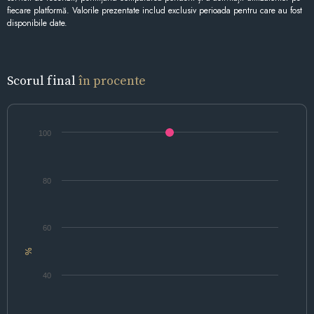
fiecare platformă. Valorile prezentate includ exclusiv perioada pentru care au fost
disponibile date.
Scorul final
în procente
100
80
60
%
40