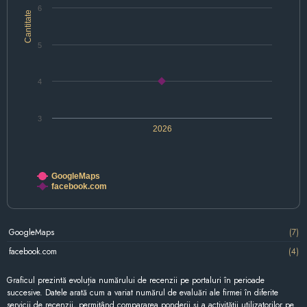
6
Cantitate
5
4
3
2026
GoogleMaps
facebook.com
GoogleMaps
(7)
facebook.com
(4)
Graficul prezintă evoluția numărului de recenzii pe portaluri în perioade
succesive. Datele arată cum a variat numărul de evaluări ale firmei în diferite
servicii de recenzii, permițând compararea ponderii și a activității utilizatorilor pe