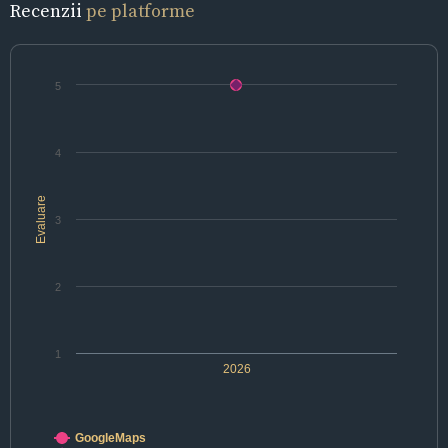
Recenzii
pe platforme
5
4
Evaluare
3
2
1
2026
GoogleMaps