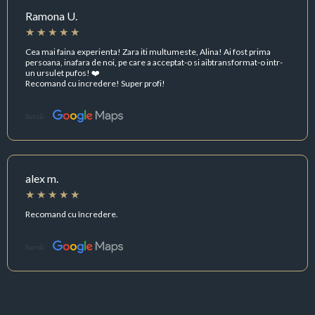
Ramona U.
Cea mai faina experienta! Zara iti multumeste, Alina! Ai fost prima
persoana, inafara de noi, pe care a acceptat-o si aibtransformat-o intr-
un ursulet pufos! ❤️
Recomand cu incredere! Super profi!
Sursă:
alex m.
Recomand cu încredere.
Sursă: