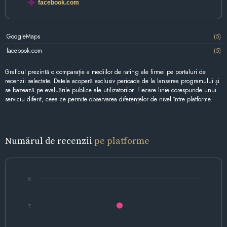
facebook.com
GoogleMaps
(5)
facebook.com
(5)
Graficul prezintă o comparație a mediilor de rating ale firmei pe portaluri de
recenzii selectate. Datele acoperă exclusiv perioada de la lansarea programului și
se bazează pe evaluările publice ale utilizatorilor. Fiecare linie corespunde unui
serviciu diferit, ceea ce permite observarea diferențelor de nivel între platforme.
Numărul de recenzii
pe platforme
8
7