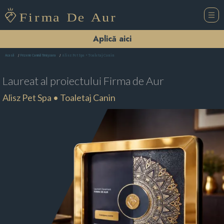
Aplică aici
Alisz Pet Spa • Toaletaj Canin
Acasă
Frizerie Canină Timişoara
Laureat al proiectului
Firma de Aur
Alisz Pet Spa • Toaletaj Canin