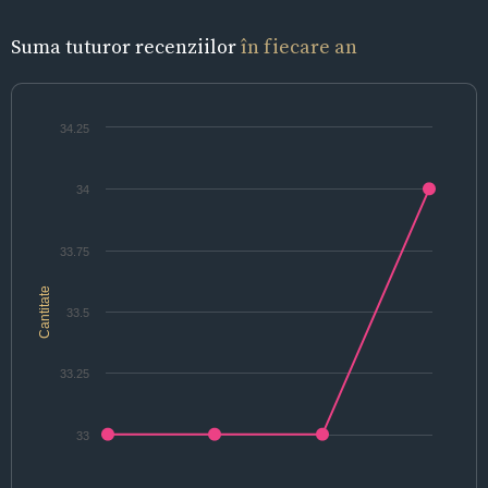
Suma tuturor recenziilor
în fiecare an
34.25
34
33.75
Cantitate
33.5
33.25
33