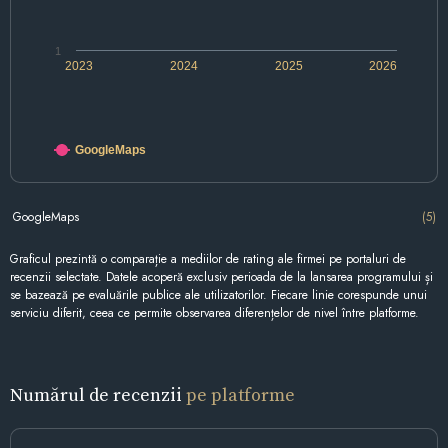
1
2023
2024
2025
2026
GoogleMaps
GoogleMaps
(5)
Graficul prezintă o comparație a mediilor de rating ale firmei pe portaluri de
recenzii selectate. Datele acoperă exclusiv perioada de la lansarea programului și
se bazează pe evaluările publice ale utilizatorilor. Fiecare linie corespunde unui
serviciu diferit, ceea ce permite observarea diferențelor de nivel între platforme.
Numărul de recenzii
pe platforme