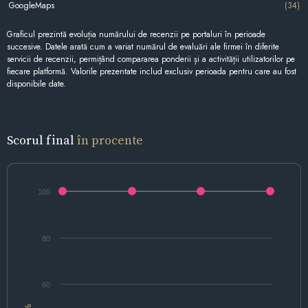
GoogleMaps
(34)
Graficul prezintă evoluția numărului de recenzii pe portaluri în perioade
succesive. Datele arată cum a variat numărul de evaluări ale firmei în diferite
servicii de recenzii, permițând compararea ponderii și a activității utilizatorilor pe
fiecare platformă. Valorile prezentate includ exclusiv perioada pentru care au fost
disponibile date.
Scorul final
în procente
100
80
60
%