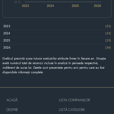
32.75
2023
2024
2025
2026
2023
(33)
2024
(33)
2025
(33)
2026
(34)
Graficul prezintă suma tuturor evaluărilor atribuite firmei în fiecare an. Situația
arată numărul total de recenzii incluse în analiză în perioada respectivă,
indiferent de sursa lor. Datele sunt prezentate pentru anii pentru care au fost
disponibile informații complete.
ACASĂ
LISTA COMPANIILOR
DESPRE
LISTĂ CATEGORII