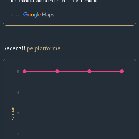
Recomand cu caldura. Profesionisti, onesti, empatici.
Sursă:
Recenzii
pe platforme
5
4
Evaluare
3
2