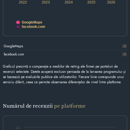
2022
2023
2024
2025
2026
GoogleMaps
facebook.com
GoogleMaps
(5)
facebook.com
(5)
Graficul prezintă o comparație a mediilor de rating ale firmei pe portaluri de
recenzii selectate. Datele acoperă exclusiv perioada de la lansarea programului și
se bazează pe evaluările publice ale utilizatorilor. Fiecare linie corespunde unui
serviciu diferit, ceea ce permite observarea diferențelor de nivel între platforme.
Numărul de recenzii
pe platforme
12