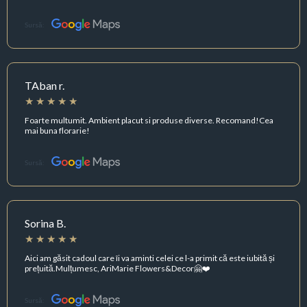
Sursă:
TAban r.
Foarte multumit. Ambient placut si produse diverse. Recomand!Cea
mai buna florarie!
Sursă:
Sorina B.
Aici am găsit cadoul care îi va aminti celei ce l-a primit că este iubită și
prețuită.Mulțumesc, AriMarie Flowers&Decor🤗❤️
Sursă: