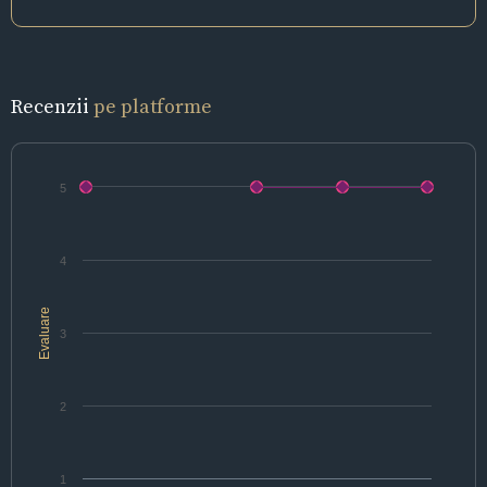
Recenzii
pe platforme
5
4
Evaluare
3
2
1