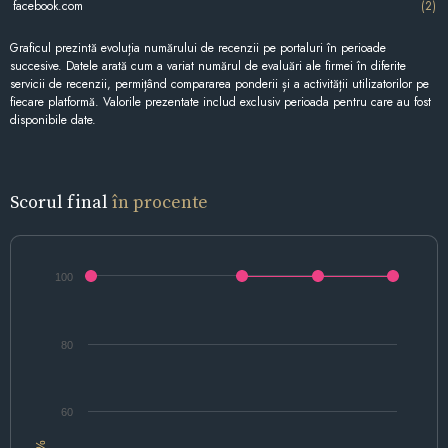
facebook.com
(2)
Graficul prezintă evoluția numărului de recenzii pe portaluri în perioade
succesive. Datele arată cum a variat numărul de evaluări ale firmei în diferite
servicii de recenzii, permițând compararea ponderii și a activității utilizatorilor pe
fiecare platformă. Valorile prezentate includ exclusiv perioada pentru care au fost
disponibile date.
Scorul final
în procente
100
80
60
%