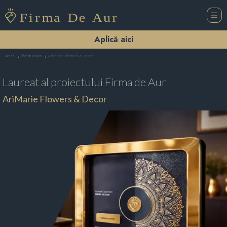
Aplică aici
AriMarie Flowers & Decor
Acasă
Florării Focşani
Laureat al proiectului
Firma de Aur
AriMarie Flowers & Decor