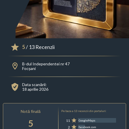
5
/ 13 Recenzii
B-dul Independentei nr 47
Focșani
Data scanării:
18 aprilie 2026
Notă finală
Pe baza a 13 recenzii din portaluri:
5
11
GoogleMaps
2
facebook.com