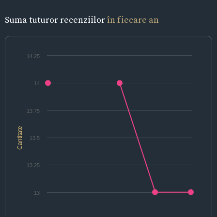
Suma tuturor recenziilor
în fiecare an
14.25
14
13.75
Cantitate
13.5
13.25
13