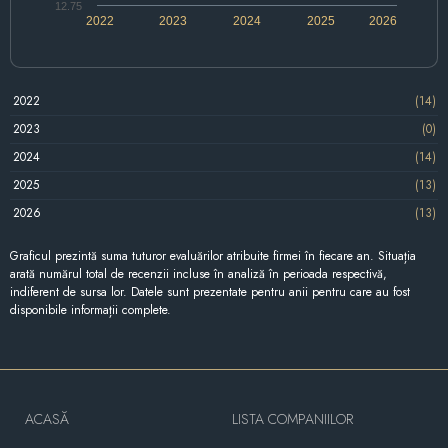
12.75
2022
2023
2024
2025
2026
2022
(14)
2023
(0)
2024
(14)
2025
(13)
2026
(13)
Graficul prezintă suma tuturor evaluărilor atribuite firmei în fiecare an. Situația
arată numărul total de recenzii incluse în analiză în perioada respectivă,
indiferent de sursa lor. Datele sunt prezentate pentru anii pentru care au fost
disponibile informații complete.
ACASĂ
LISTA COMPANIILOR