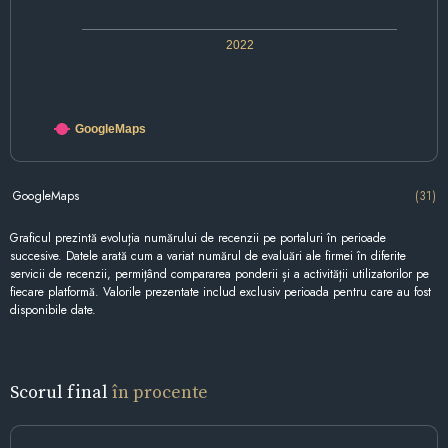
2022
GoogleMaps
GoogleMaps
(31)
Graficul prezintă evoluția numărului de recenzii pe portaluri în perioade
succesive. Datele arată cum a variat numărul de evaluări ale firmei în diferite
servicii de recenzii, permițând compararea ponderii și a activității utilizatorilor pe
fiecare platformă. Valorile prezentate includ exclusiv perioada pentru care au fost
disponibile date.
Scorul final
în procente