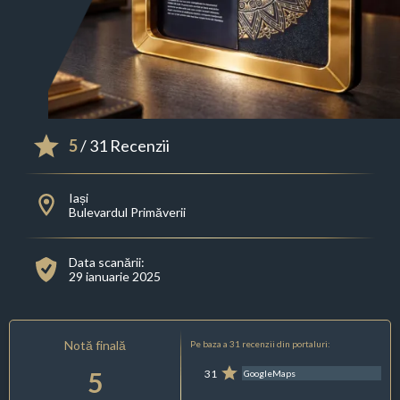
5
/ 31 Recenzii
Iași
Bulevardul Primăverii
Data scanării:
29 ianuarie 2025
Notă finală
Pe baza a 31 recenzii din portaluri:
5
31
GoogleMaps