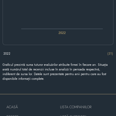
2022
2022
(31)
Graficul prezintă suma tuturor evaluărilor atribuite firmei în fiecare an. Situația
arată numărul total de recenzii incluse în analiză în perioada respectivă,
indiferent de sursa lor. Datele sunt prezentate pentru anii pentru care au fost
disponibile informații complete.
ACASĂ
LISTA COMPANIILOR