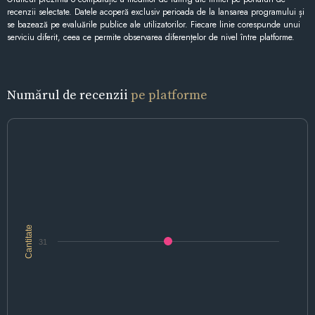
recenzii selectate. Datele acoperă exclusiv perioada de la lansarea programului și
se bazează pe evaluările publice ale utilizatorilor. Fiecare linie corespunde unui
serviciu diferit, ceea ce permite observarea diferențelor de nivel între platforme.
Numărul de recenzii
pe platforme
Cantitate
31