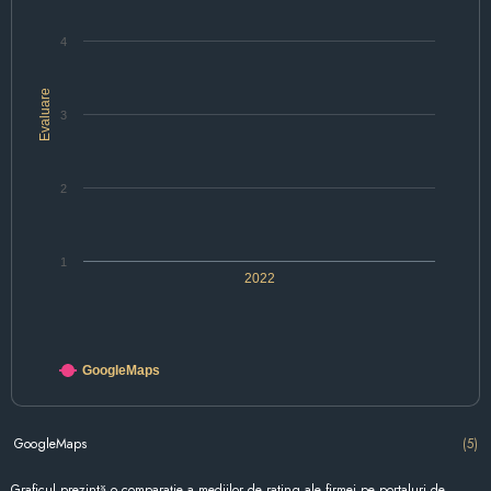
4
Evaluare
3
2
1
2022
GoogleMaps
GoogleMaps
(5)
Graficul prezintă o comparație a mediilor de rating ale firmei pe portaluri de