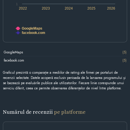
1
2022
2023
2024
2025
2026
GoogleMaps
facebook.com
GoogleMaps
(5)
facebook.com
(5)
Graficul prezintă o comparație a mediilor de rating ale firmei pe portaluri de
recenzii selectate. Datele acoperă exclusiv perioada de la lansarea programului și
se bazează pe evaluările publice ale utilizatorilor. Fiecare linie corespunde unui
serviciu diferit, ceea ce permite observarea diferențelor de nivel între platforme.
Numărul de recenzii
pe platforme