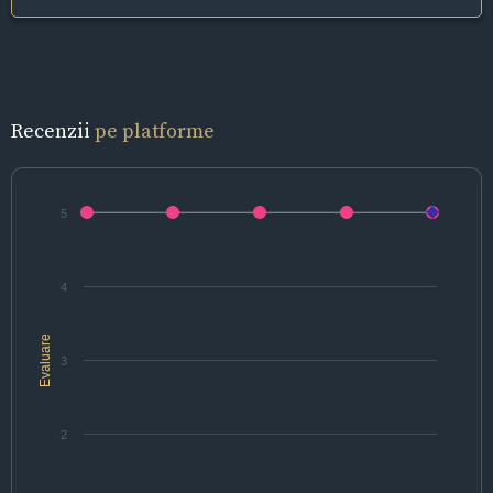
Recenzii
pe platforme
5
4
Evaluare
3
2