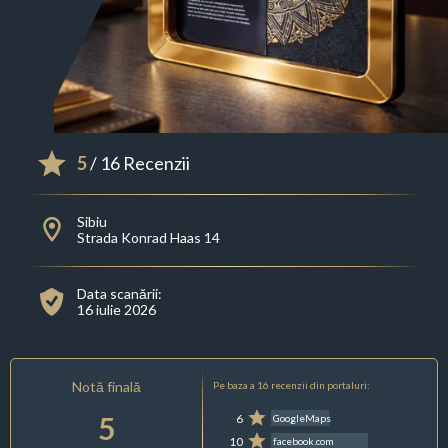
5
/ 16 Recenzii
Sibiu
Strada Konrad Haas 14
Data scanării:
16 iulie 2026
Notă finală
Pe baza a 16 recenzii din portaluri:
5
6
GoogleMaps
10
facebook.com