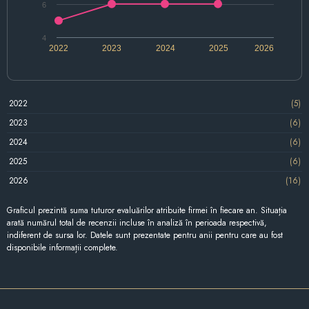
6
4
2022
2023
2024
2025
2026
2022
(5)
2023
(6)
2024
(6)
2025
(6)
2026
(16)
Graficul prezintă suma tuturor evaluărilor atribuite firmei în fiecare an. Situația
arată numărul total de recenzii incluse în analiză în perioada respectivă,
indiferent de sursa lor. Datele sunt prezentate pentru anii pentru care au fost
disponibile informații complete.