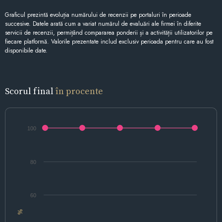
Graficul prezintă evoluția numărului de recenzii pe portaluri în perioade
succesive. Datele arată cum a variat numărul de evaluări ale firmei în diferite
servicii de recenzii, permițând compararea ponderii și a activității utilizatorilor pe
fiecare platformă. Valorile prezentate includ exclusiv perioada pentru care au fost
disponibile date.
Scorul final
în procente
100
80
60
%