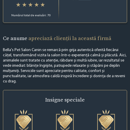
Numărul total de evaluări: 70
Ce anume
apreciază clienții la această firmă
Bella's Pet Salon Canin se remarcă prin grija autentică oferită fiecărui
cățel, transformând vizita la salon într-o experiență calmă și plăcută. Aici,
animalele sunt tratate cu atenție, răbdare și multă iubire, iar rezultatul se
vede imediat: blănițe îngrijite, patrupede relaxate și stăpâni pe deplin
mulțumiți. Serviciile sunt apreciate pentru calitate, confort și
punctualitate, iar atmosfera caldă inspiră încredere și dorința de a reveni
cu drag.
Insigne
speciale