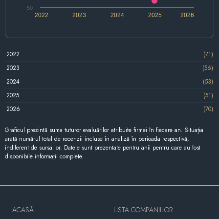
50
2022
2023
2024
2025
2026
2022
(71)
2023
(56)
2024
(53)
2025
(51)
2026
(70)
Graficul prezintă suma tuturor evaluărilor atribuite firmei în fiecare an. Situația
arată numărul total de recenzii incluse în analiză în perioada respectivă,
indiferent de sursa lor. Datele sunt prezentate pentru anii pentru care au fost
disponibile informații complete.
ACASĂ
LISTA COMPANIILOR