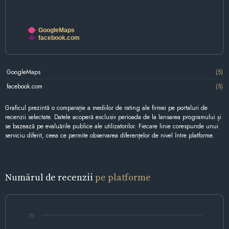
GoogleMaps
facebook.com
GoogleMaps
(5)
facebook.com
(5)
Graficul prezintă o comparație a mediilor de rating ale firmei pe portaluri de
recenzii selectate. Datele acoperă exclusiv perioada de la lansarea programului și
se bazează pe evaluările publice ale utilizatorilor. Fiecare linie corespunde unui
serviciu diferit, ceea ce permite observarea diferențelor de nivel între platforme.
Numărul de recenzii
pe platforme
70