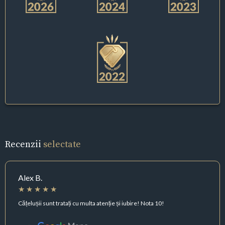
Recenzii
selectate
Alex B.
Cățelușii sunt tratați cu multa atenție și iubire! Nota 10!