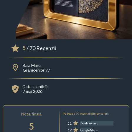
5
/ 70 Recenzii
Baia Mare
Grănicerilor 97
Data scanării:
7 mai 2026
Notă finală
Pe baza a 70 recenzii din portaluri:
5
51
facebook.com
19
GoogleMaps