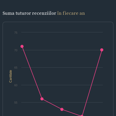
Suma tuturor recenziilor
în fiecare an
75
70
65
Cantitate
60
55