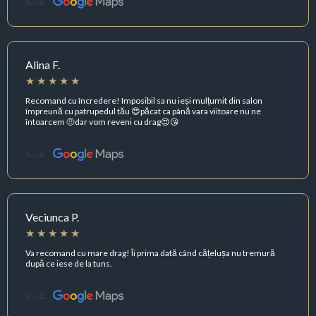
Sursă:
Alina F.
Recomand cu încredere! Imposibil sa nu ieși mulțumit din salon
împreună cu patrupedul tău 😍păcat ca până vara viitoare nu ne
întoarcem 🤨dar vom reveni cu drag😍😘
Sursă:
Veciunca P.
Va recomand cu mare drag! Îi prima dată când cățelușa nu tremură
după ce iese de la tuns.
Sursă: