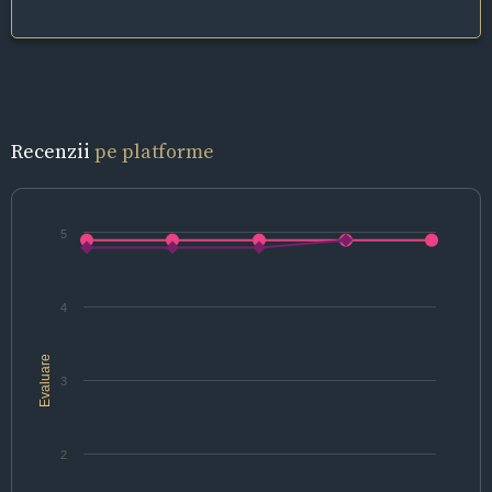
Recenzii
pe platforme
5
4
Evaluare
3
2