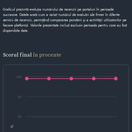
Graficul prezintă evoluția numărului de recenzii pe portaluri în perioade
succesive. Datele arată cum a variat numărul de evaluări ale firmei în diferite
servicii de recenzii, permițând compararea ponderii și a activității utilizatorilor pe
fiecare platformă. Valorile prezentate includ exclusiv perioada pentru care au fost
disponibile date.
Scorul final
în procente
100
80
60
%