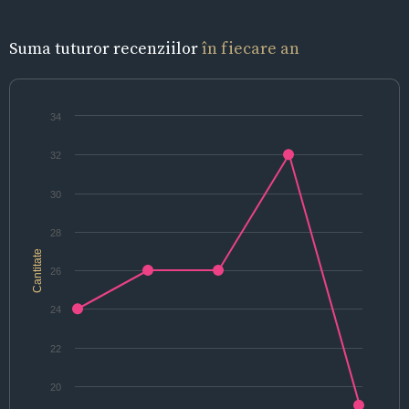
Suma tuturor recenziilor
în fiecare an
34
32
30
28
Cantitate
26
24
22
20