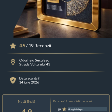
4.9
/ 19 Recenzii
Odorheiu Secuiesc
Strada Vulturului 43
Data scanării:
14 iulie 2026
Notă finală
Pe baza a 19 recenzii din portaluri:
4.9
19
GoogleMaps