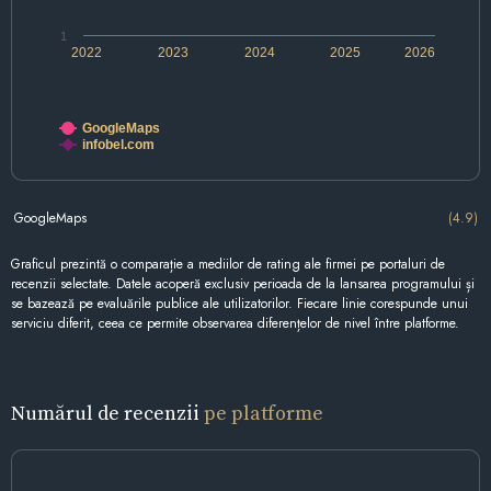
1
2022
2023
2024
2025
2026
GoogleMaps
infobel.com
GoogleMaps
(4.9)
Graficul prezintă o comparație a mediilor de rating ale firmei pe portaluri de
recenzii selectate. Datele acoperă exclusiv perioada de la lansarea programului și
se bazează pe evaluările publice ale utilizatorilor. Fiecare linie corespunde unui
serviciu diferit, ceea ce permite observarea diferențelor de nivel între platforme.
Numărul de recenzii
pe platforme