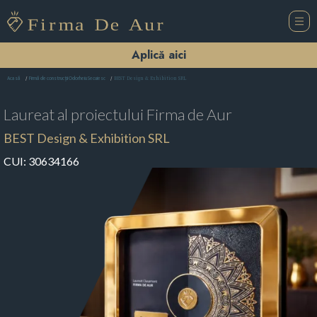
Aplică aici
BEST Design & Exhibition SRL
Acasă
Firmă de construcții Odorheiu Secuiesc
Laureat al proiectului
Firma de Aur
BEST Design & Exhibition SRL
CUI:
30634166