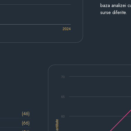
baza analizei cu
surse diferite.
2024
70
65
(46)
60
Cantitate
(66)