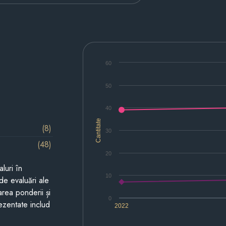
60
50
40
Cantitate
(8)
30
(48)
20
luri în
10
de evaluări ale
area ponderii și
0
prezentate includ
2022