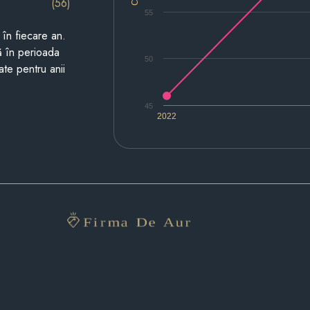
(56)
55
i în fiecare an.
ză în perioada
50
ate pentru anii
45
2022