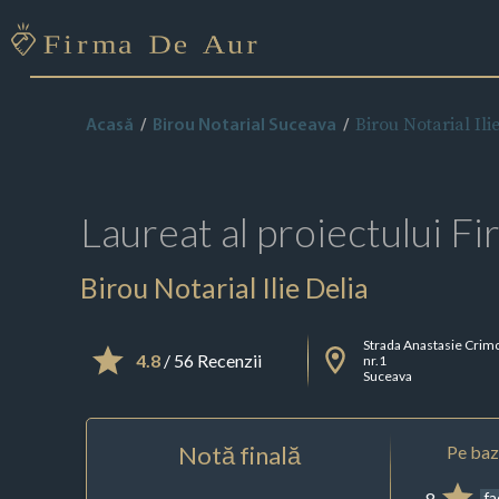
Birou Notarial Ili
Acasă
Birou Notarial Suceava
Laureat al proiectului
Fi
Birou Notarial Ilie Delia
Strada Anastasie Crim
4.8
/ 56 Recenzii
nr.1
Suceava
Notă finală
Pe baza
8
f