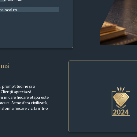
celocal.ro
irmă
t, promptitudine și o
 Clienții apreciază
lm în care fiecare etapă este
arcurs. Atmosfera civilizată,
sformă fiecare vizită într-o