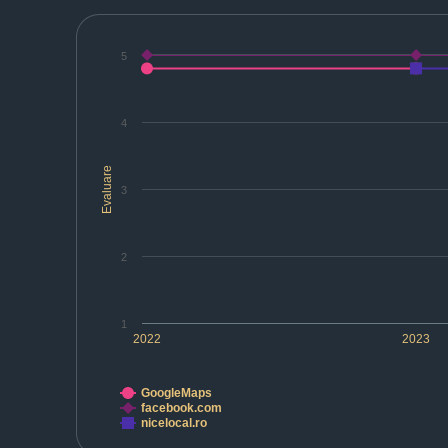
5
4
Evaluare
3
2
1
2022
2023
GoogleMaps
facebook.com
nicelocal.ro