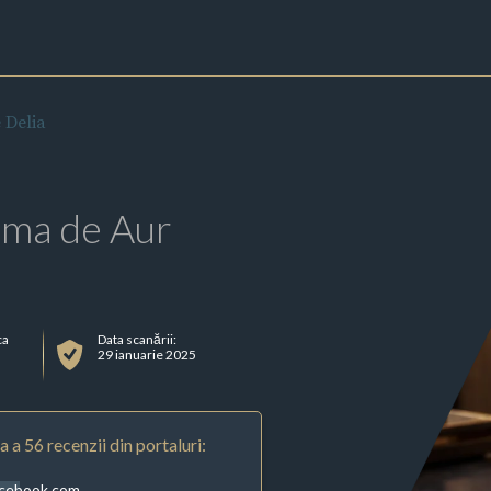
e Delia
rma de Aur
ca
Data scanării:
29 ianuarie 2025
 a 56 recenzii din portaluri:
acebook.com