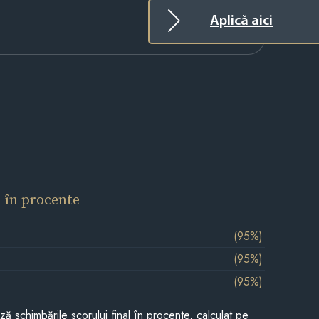
Aplică aici
l
în procente
(95%)
(95%)
(95%)
ază schimbările scorului final în procente, calculat pe