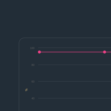
100
80
60
%
40