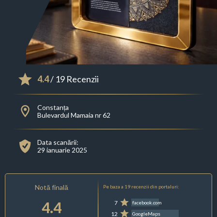
4.4
/ 19 Recenzii
Constanța
Bulevardul Mamaia nr 62
Data scanării:
29 ianuarie 2025
Notă finală
Pe baza a 19 recenzii din portaluri:
4.4
7
facebook.com
12
GoogleMaps