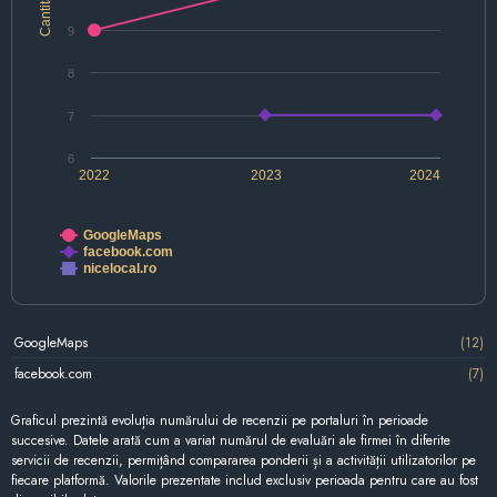
Cantitate
9
8
7
6
2022
2023
2024
GoogleMaps
facebook.com
nicelocal.ro
GoogleMaps
(12)
facebook.com
(7)
Graficul prezintă evoluția numărului de recenzii pe portaluri în perioade
succesive. Datele arată cum a variat numărul de evaluări ale firmei în diferite
servicii de recenzii, permițând compararea ponderii și a activității utilizatorilor pe
fiecare platformă. Valorile prezentate includ exclusiv perioada pentru care au fost