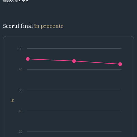
disponibile date.
Scorul final
în procente
100
80
60
%
40
20