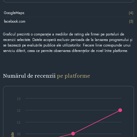
GoogleMaps
(4)
facebook.com
(5)
Graficul prezintă o comparație a mediilor de rating ale firmei pe portaluri de
recenzii selectate. Datele acoperă exclusiv perioada de la lansarea programului și
se bazează pe evaluările publice ale utilizatorilor. Fiecare linie corespunde unui
serviciu diferit, ceea ce permite observarea diferențelor de nivel între platforme.
Numărul de recenzii
pe platforme
13
12
11
10