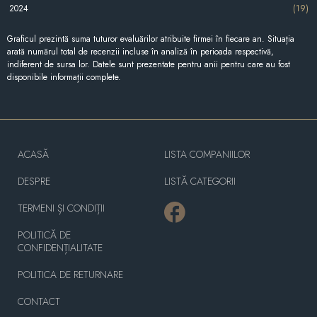
2024
(19)
Graficul prezintă suma tuturor evaluărilor atribuite firmei în fiecare an. Situația
arată numărul total de recenzii incluse în analiză în perioada respectivă,
indiferent de sursa lor. Datele sunt prezentate pentru anii pentru care au fost
disponibile informații complete.
ACASĂ
LISTA COMPANIILOR
DESPRE
LISTĂ CATEGORII
TERMENI ȘI CONDIȚII
POLITICĂ DE
CONFIDENȚIALITATE
POLITICA DE RETURNARE
CONTACT