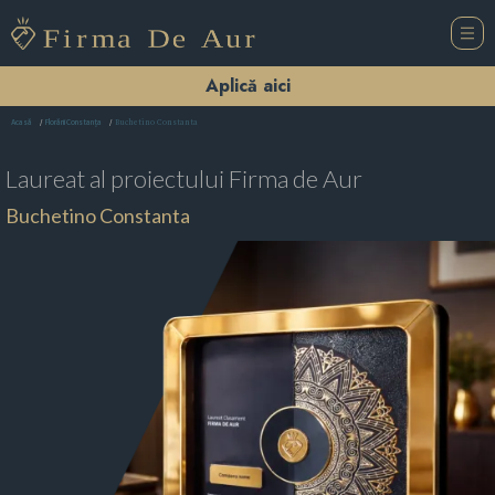
Aplică aici
Buchetino Constanta
Acasă
Florării Constanţa
Laureat al proiectului
Firma de Aur
Buchetino Constanta