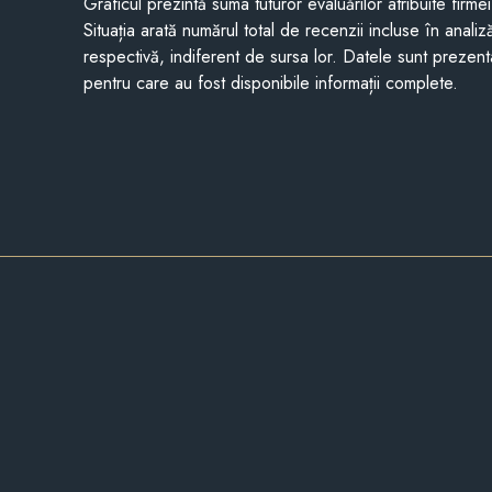
Graficul prezintă suma tuturor evaluărilor atribuite firme
Situația arată numărul total de recenzii incluse în anali
respectivă, indiferent de sursa lor. Datele sunt prezent
pentru care au fost disponibile informații complete.