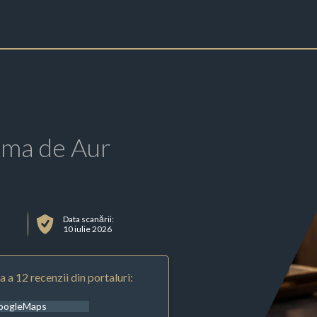
rma de Aur
Data scanării:
10 iulie 2026
 a 12 recenzii din portaluri:
oogleMaps