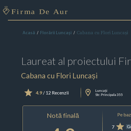
Cabana cu Flori Luncași
Acasă
Florării Luncaşi
Laureat al proiectului
Fi
Cabana cu Flori Luncași
Luncași
4.9
/ 12 Recenzii
Str. Principala 355
Notă finală
Pe baza
7
G