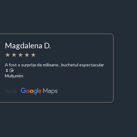
Magdalena D.
A fost o surpriza de milioane , buchetul espectacular
🌷😘
Mulțumim
Sursă: