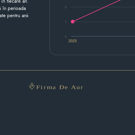
i în fiecare an.
ză în perioada
8
ate pentru anii
7
6
2025