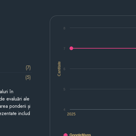
8
7
Cantitate
(7)
6
(5)
5
luri în
de evaluări ale
area ponderii și
4
prezentate includ
2025
GoogleMaps