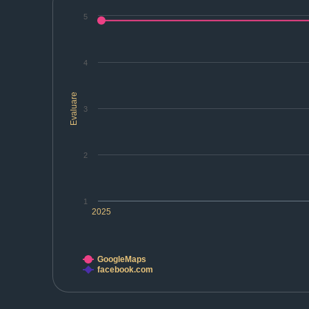
5
4
Evaluare
3
2
1
2025
GoogleMaps
facebook.com