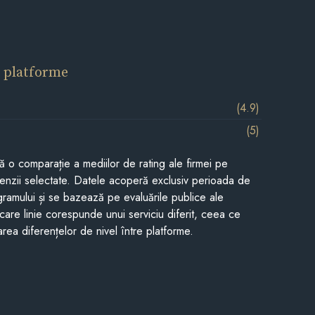
 platforme
(4.9)
(5)
tă o comparație a mediilor de rating ale firmei pe
cenzii selectate. Datele acoperă exclusiv perioada de
gramului și se bazează pe evaluările publice ale
Fiecare linie corespunde unui serviciu diferit, ceea ce
rea diferențelor de nivel între platforme.