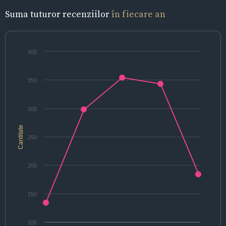
Suma tuturor recenziilor
în fiecare an
400
350
300
Cantitate
250
200
150
100