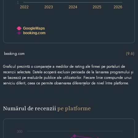
1
2022
2023
2024
2025
2026
GoogleMaps
booking.com
booking.com
(9.6)
Graficul prezintă o comparație a mediilor de rating ale firmei pe portaluri de
recenzii selectate. Datele acoperă exclusiv perioada de la lansarea programului și
se bazează pe evaluările publice ale utilizatorilor. Fiecare linie corespunde unui
serviciu diferit, ceea ce permite observarea diferențelor de nivel între platforme.
Numărul de recenzii
pe platforme
300