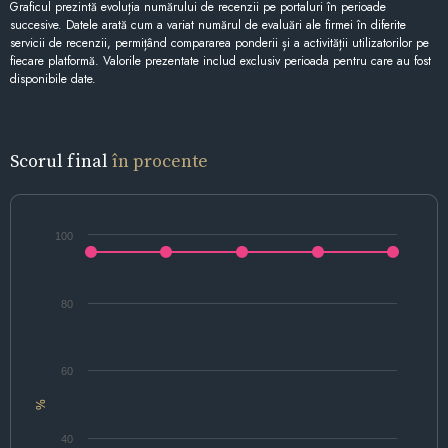
Graficul prezintă evoluția numărului de recenzii pe portaluri în perioade
succesive. Datele arată cum a variat numărul de evaluări ale firmei în diferite
servicii de recenzii, permițând compararea ponderii și a activității utilizatorilor pe
fiecare platformă. Valorile prezentate includ exclusiv perioada pentru care au fost
disponibile date.
Scorul final
în procente
100
80
60
%
40