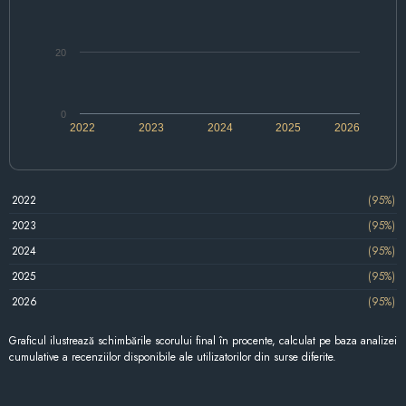
20
0
2022
2023
2024
2025
2026
2022
(95%)
2023
(95%)
2024
(95%)
2025
(95%)
2026
(95%)
Graficul ilustrează schimbările scorului final în procente, calculat pe baza analizei
cumulative a recenziilor disponibile ale utilizatorilor din surse diferite.