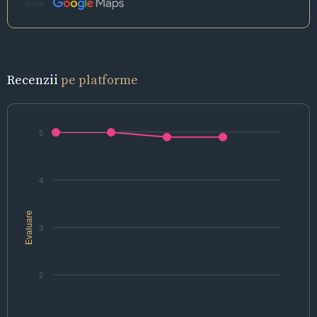
Sursă:
Recenzii
pe platforme
5
4
Evaluare
3
2