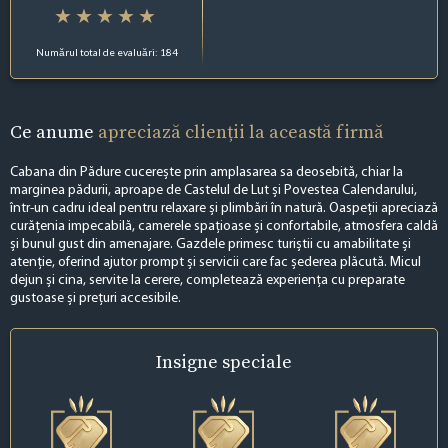
Numărul total de evaluări: 184
Ce anume
apreciază clienții la această firmă
Cabana din Pădure cucerește prin amplasarea sa deosebită, chiar la
marginea pădurii, aproape de Castelul de Lut și Povestea Calendarului,
într-un cadru ideal pentru relaxare și plimbări în natură. Oaspeții apreciază
curățenia impecabilă, camerele spațioase și confortabile, atmosfera caldă
și bunul gust din amenajare. Gazdele primesc turiștii cu amabilitate și
atenție, oferind ajutor prompt și servicii care fac șederea plăcută. Micul
dejun și cina, servite la cerere, completează experiența cu preparate
gustoase și prețuri accesibile.
Insigne
speciale