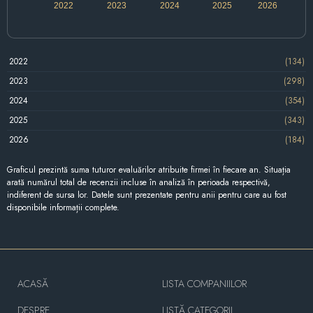
2022
2023
2024
2025
2026
2022
(134)
2023
(298)
2024
(354)
2025
(343)
2026
(184)
Graficul prezintă suma tuturor evaluărilor atribuite firmei în fiecare an. Situația
arată numărul total de recenzii incluse în analiză în perioada respectivă,
indiferent de sursa lor. Datele sunt prezentate pentru anii pentru care au fost
disponibile informații complete.
ACASĂ
LISTA COMPANIILOR
DESPRE
LISTĂ CATEGORII