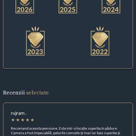
Recenzii
selectate
rujram .
Recomand aceasta pensiune. Este intr-o locație superba în pădure.
Camera a fost impecabilă, paturile comode și mari iar baia superba și