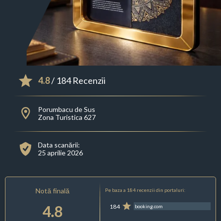
4.8
/ 184 Recenzii
Porumbacu de Sus
Zona Turistica 627
Data scanării:
25 aprilie 2026
Notă finală
Pe baza a 184 recenzii din portaluri:
4.8
184
booking.com