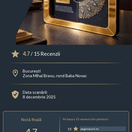
4.7
/ 15 Recenzii
București
Zona Mihai Bravu, rond Baba Novac
Data scanării:
8 decembrie 2025
Notă finală
Pe baza a 15 recenzii din portaluri:
4.7
15
paginiaurii.ro