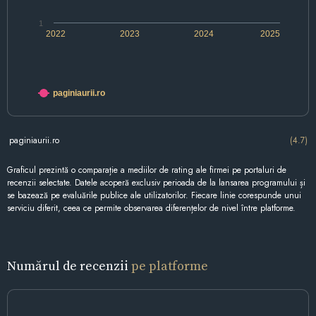
1
2022
2023
2024
2025
paginiaurii.ro
paginiaurii.ro
(4.7)
Graficul prezintă o comparație a mediilor de rating ale firmei pe portaluri de
recenzii selectate. Datele acoperă exclusiv perioada de la lansarea programului și
se bazează pe evaluările publice ale utilizatorilor. Fiecare linie corespunde unui
serviciu diferit, ceea ce permite observarea diferențelor de nivel între platforme.
Numărul de recenzii
pe platforme