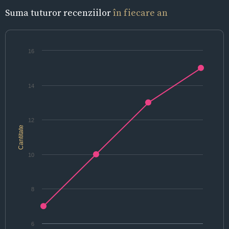
Suma tuturor recenziilor
în fiecare an
16
14
12
Cantitate
10
8
6