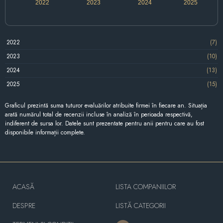
2022
2023
2024
2025
2022
(7)
2023
(10)
2024
(13)
2025
(15)
Graficul prezintă suma tuturor evaluărilor atribuite firmei în fiecare an. Situația
arată numărul total de recenzii incluse în analiză în perioada respectivă,
indiferent de sursa lor. Datele sunt prezentate pentru anii pentru care au fost
disponibile informații complete.
ACASĂ
LISTA COMPANIILOR
DESPRE
LISTĂ CATEGORII