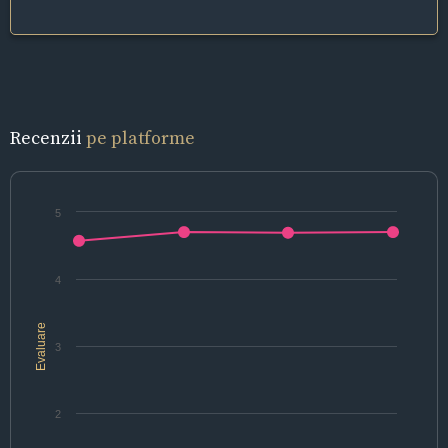
Recenzii
pe platforme
5
4
Evaluare
3
2