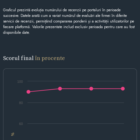
Graficul prezintă evoluția numărului de recenzii pe portaluri în perioade
succesive. Datele arată cum a variat numărul de evaluări ale firmei în diferite
servicii de recenzii, permițând compararea ponderii și a activității utilizatorilor pe
fiecare platformă. Valorile prezentate includ exclusiv perioada pentru care au fost
disponibile date.
Scorul final
în procente
100
80
60
%