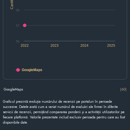
Cantitate
58
57
56
2022
2023
2024
2025
GoogleMaps
GoogleMaps
(60)
Graficul prezintă evoluția numărului de recenzii pe portaluri în perioade
succesive. Datele arată cum a variat numărul de evaluări ale firmei în diferite
servicii de recenzii, permițând compararea ponderii și a activității utilizatorilor pe
fiecare platformă. Valorile prezentate includ exclusiv perioada pentru care au fost
disponibile date.