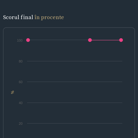
Scorul final
în procente
100
80
60
%
40
20