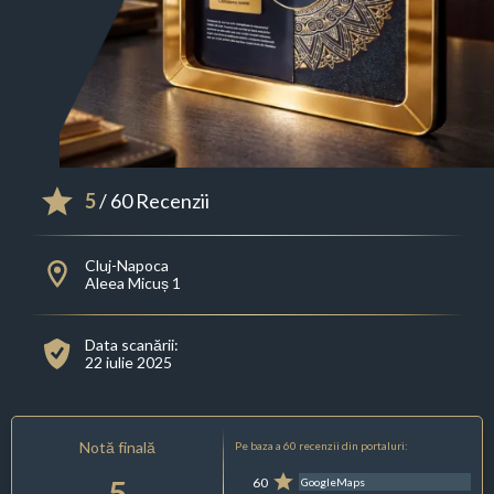
5
/ 60 Recenzii
Cluj-Napoca
Aleea Micuș 1
Data scanării:
22 iulie 2025
Notă finală
Pe baza a 60 recenzii din portaluri:
5
60
GoogleMaps