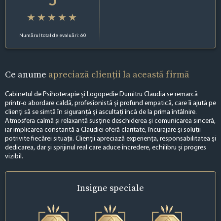
Numărul total de evaluări: 60
Ce anume
apreciază clienții la această firmă
Cabinetul de Psihoterapie și Logopedie Dumitru Claudia se remarcă
printr-o abordare caldă, profesionistă și profund empatică, care îi ajută pe
clienți să se simtă în siguranță și ascultați încă de la prima întâlnire.
Atmosfera calmă și relaxantă susține deschiderea și comunicarea sinceră,
iar implicarea constantă a Claudiei oferă claritate, încurajare și soluții
potrivite fiecărei situații. Clienții apreciază experiența, responsabilitatea și
dedicarea, dar și sprijinul real care aduce încredere, echilibru și progres
vizibil.
Insigne
speciale