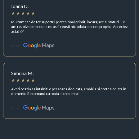
Ioana D.
Multumesc de tot suportul profesional primit, incurajare si sfaturi. Ce
am rezolvat impreuna nu as fi reusit niciodata pe cont propriu. Apreciez
asta! 🌿
Sursă:
Simona M.
Aveti ocazia sa intalniti o persoana dedicata, amabila si profesionista in
domeniu.Recomand cu toata increderea!
Sursă: