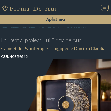
Aplică aici
Cabinet de Psihoterapie si Logopedie Dumitru Claudia
Acasă
Cabinete Psihoterapie Cluj-Napoca
Laureat al proiectului
Firma de Aur
Cabinet de Psihoterapie si Logopedie Dumitru Claudia
CUI:
40859662