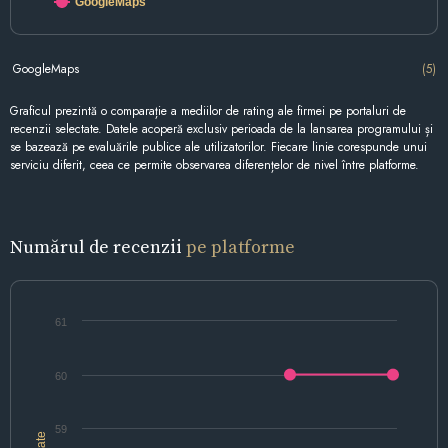
GoogleMaps
GoogleMaps
(5)
Graficul prezintă o comparație a mediilor de rating ale firmei pe portaluri de
recenzii selectate. Datele acoperă exclusiv perioada de la lansarea programului și
se bazează pe evaluările publice ale utilizatorilor. Fiecare linie corespunde unui
serviciu diferit, ceea ce permite observarea diferențelor de nivel între platforme.
Numărul de recenzii
pe platforme
61
60
59