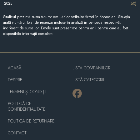
2025
(60)
Graficul prezintă suma tuturor evaluărilor atribuite firmei în fiecare an. Situația
arată numărul total de recenzii incluse în analiză în perioada respectivă,
indiferent de sursa lor. Datele sunt prezentate pentru anii pentru care au fost
disponibile informații complete.
ACASĂ
LISTA COMPANIILOR
DESPRE
LISTĂ CATEGORII
TERMENI ȘI CONDIȚII
POLITICĂ DE
CONFIDENȚIALITATE
POLITICA DE RETURNARE
CONTACT