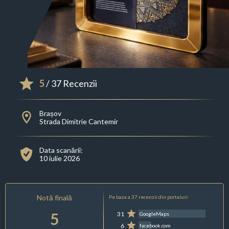
5
/ 37 Recenzii
Brașov
Strada Dimitrie Cantemir
Data scanării:
10 iulie 2026
Notă finală
Pe baza a 37 recenzii din portaluri:
5
31
GoogleMaps
6
facebook.com