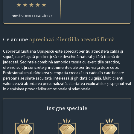
Numărul total de evaluări: 37
Ce anume
apreciază clienții la această firmă
Cabinetul Cristiana Oprișescu este apreciat pentru atmosfera caldă și
sigură, care îi ajută pe clienți să se deschidă natural și fără teamă de
judecată. Ședințele combină armonios teoria cu exercițiile practice,
oferind soluții concrete și instrumente utile pentru viața de zi cu zi.
Profesionalismul, răbdarea și empatia creează un cadru în care fiecare
persoană se simte ascultată, înțeleasă și ghidată cu grijă. Mulți clienți
valorizează abordarea personalizată, claritatea explicațiilor și sprijinul real
în depășirea provocărilor emoționale și relaționale.
Insigne
speciale