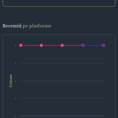
Recenzii
pe platforme
5
4
Evaluare
3
2
1