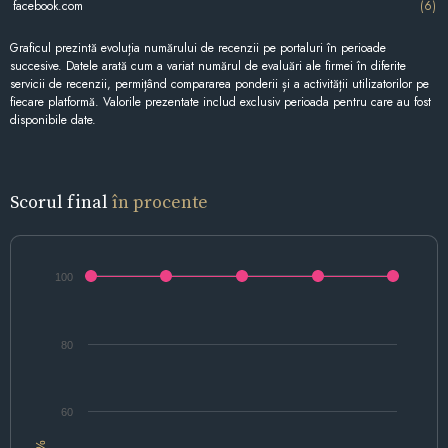
facebook.com
(6)
Graficul prezintă evoluția numărului de recenzii pe portaluri în perioade
succesive. Datele arată cum a variat numărul de evaluări ale firmei în diferite
servicii de recenzii, permițând compararea ponderii și a activității utilizatorilor pe
fiecare platformă. Valorile prezentate includ exclusiv perioada pentru care au fost
disponibile date.
Scorul final
în procente
100
80
60
%