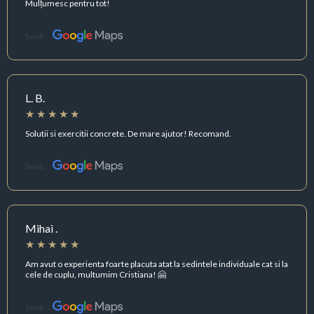
Mulțumesc pentru tot!
Sursă:
L. B.
Solutii si exercitii concrete. De mare ajutor! Recomand.
Sursă:
Mihai .
Am avut o experienta foarte placuta atat la sedintele individuale cat si la
cele de cuplu, multumim Cristiana! 🤗
Sursă: