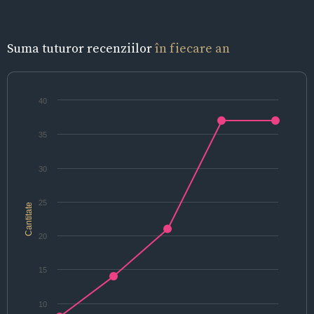
Suma tuturor recenziilor
în fiecare an
40
35
30
25
Cantitate
20
15
10