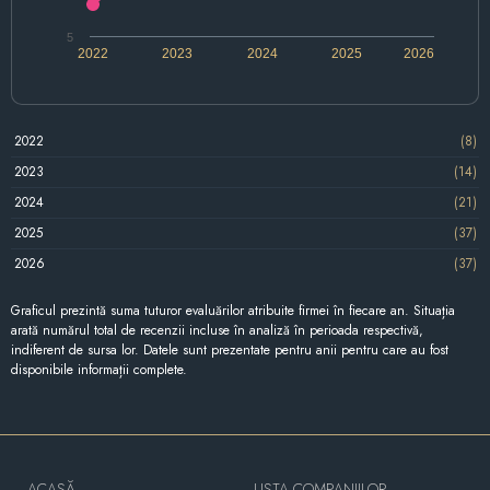
5
2022
2023
2024
2025
2026
2022
(8)
2023
(14)
2024
(21)
2025
(37)
2026
(37)
Graficul prezintă suma tuturor evaluărilor atribuite firmei în fiecare an. Situația
arată numărul total de recenzii incluse în analiză în perioada respectivă,
indiferent de sursa lor. Datele sunt prezentate pentru anii pentru care au fost
disponibile informații complete.
ACASĂ
LISTA COMPANIILOR