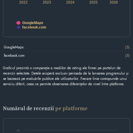
2022
2023
2024
2025
2026
GoogleMaps
facebook.com
GoogleMaps
(5)
facebook.com
(5)
Graficul prezintă o comparație a mediilor de rating ale firmei pe portaluri de
recenzii selectate. Datele acoperă exclusiv perioada de la lansarea programului și
se bazează pe evaluările publice ale utilizatorilor. Fiecare linie corespunde unui
serviciu diferit, ceea ce permite observarea diferențelor de nivel între platforme.
Numărul de recenzii
pe platforme
35