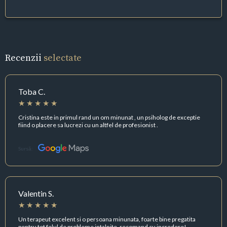
Recenzii
selectate
Toba C.
Cristina este in primul rand un om minunat , un psiholog de exceptie
fiind o placere sa lucrezi cu un altfel de profesionist .
Sursă:
Valentin S.
Un terapeut excelent si o persoana minunata, foarte bine pregatita
pentru tot felul de probleme intalnite, recomand cu incredere!