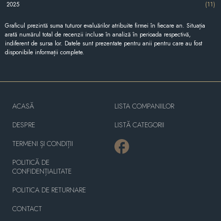
2025
(11)
Graficul prezintă suma tuturor evaluărilor atribuite firmei în fiecare an. Situația
arată numărul total de recenzii incluse în analiză în perioada respectivă,
indiferent de sursa lor. Datele sunt prezentate pentru anii pentru care au fost
disponibile informații complete.
ACASĂ
LISTA COMPANIILOR
DESPRE
LISTĂ CATEGORII
TERMENI ȘI CONDIȚII
POLITICĂ DE
CONFIDENȚIALITATE
POLITICA DE RETURNARE
CONTACT