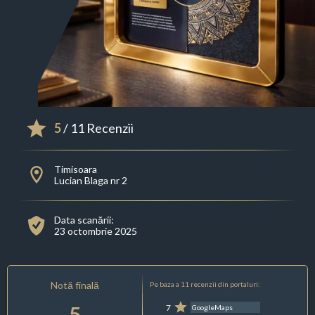
5
/ 11 Recenzii
Timisoara
Lucian Blaga nr 2
Data scanării:
23 octombrie 2025
Notă finală
Pe baza a 11 recenzii din portaluri:
5
7
GoogleMaps