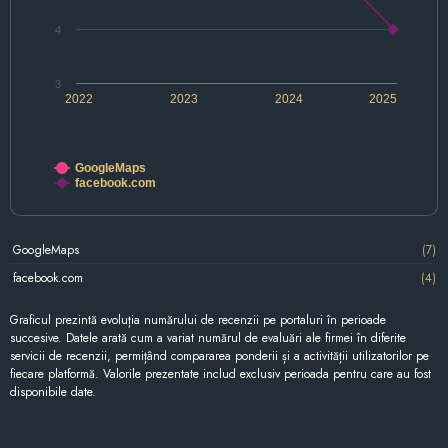
4
3
2022
2023
2024
2025
GoogleMaps
facebook.com
GoogleMaps
(7)
facebook.com
(4)
Graficul prezintă evoluția numărului de recenzii pe portaluri în perioade
succesive. Datele arată cum a variat numărul de evaluări ale firmei în diferite
servicii de recenzii, permițând compararea ponderii și a activității utilizatorilor pe
fiecare platformă. Valorile prezentate includ exclusiv perioada pentru care au fost
disponibile date.