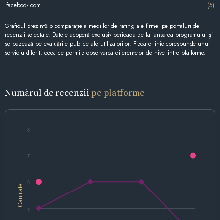
facebook.com
(5)
Graficul prezintă o comparație a mediilor de rating ale firmei pe portaluri de
recenzii selectate. Datele acoperă exclusiv perioada de la lansarea programului și
se bazează pe evaluările publice ale utilizatorilor. Fiecare linie corespunde unui
serviciu diferit, ceea ce permite observarea diferențelor de nivel între platforme.
Numărul de recenzii
pe platforme
8
7
6
Cantitate
5