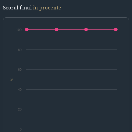
Scorul final
în procente
100
80
60
%
40
20
0