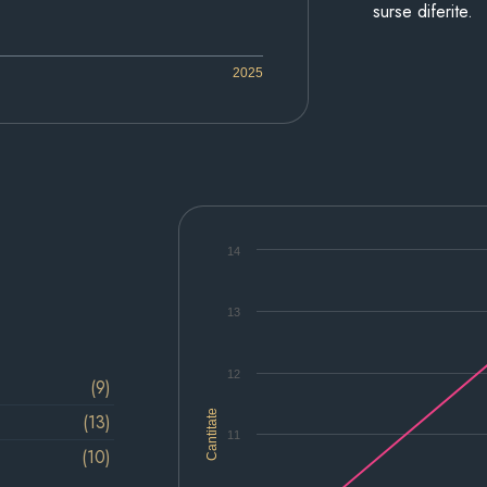
surse diferite.
2025
14
13
12
(9)
Cantitate
(13)
11
(10)