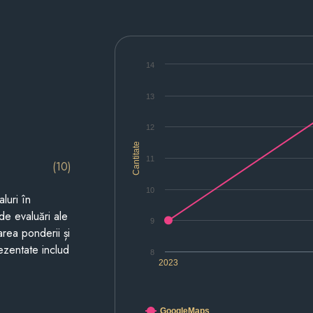
14
13
12
Cantitate
11
(10)
10
luri în
de evaluări ale
9
area ponderii și
prezentate includ
8
2023
GoogleMaps