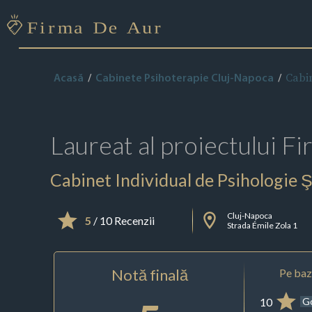
Cabin
Acasă
Cabinete Psihoterapie Cluj-Napoca
Laureat al proiectului
Fi
Cabinet Individual de Psihologie
Cluj-Napoca
5
/ 10 Recenzii
Strada Émile Zola 1
Notă finală
Pe baza
10
G