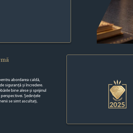
irmă
pentru abordarea caldă,
de siguranță și încredere.
ebările bine alese și sprijinul
 perspectivei. Ședințele
menii se simt ascultați,