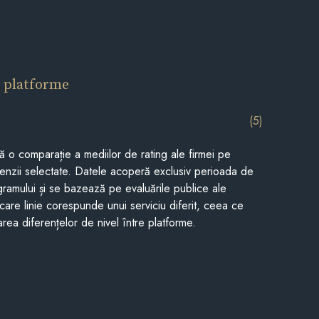
 platforme
(5)
tă o comparație a mediilor de rating ale firmei pe
cenzii selectate. Datele acoperă exclusiv perioada de
gramului și se bazează pe evaluările publice ale
Fiecare linie corespunde unui serviciu diferit, ceea ce
rea diferențelor de nivel între platforme.