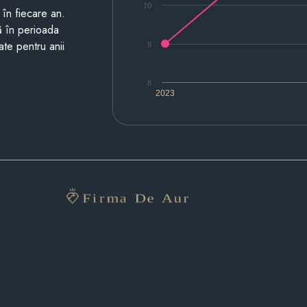
10
i în fiecare an.
ză în perioada
ate pentru anii
9
8
2023