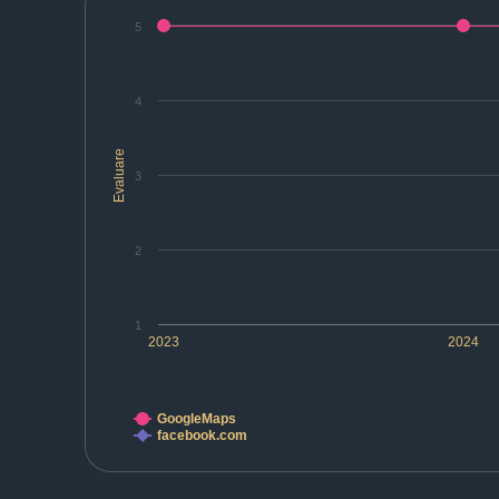
5
4
Evaluare
3
2
1
2023
2024
GoogleMaps
facebook.com