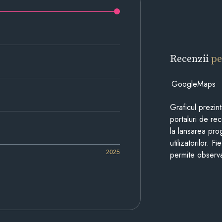
Recenzii
pe
GoogleMaps
Graficul prezin
portaluri de re
la lansarea pro
utilizatorilor. 
2025
permite observa