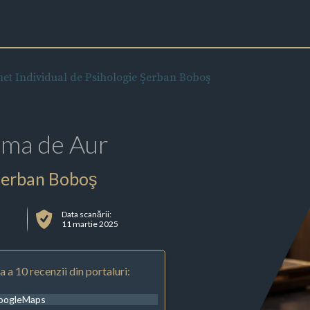
et Individual de Psihologie Şerban Boboş
rma de Aur
 Şerban Boboş
Data scanării:
11 martie 2025
 a 10 recenzii din portaluri:
oogleMaps