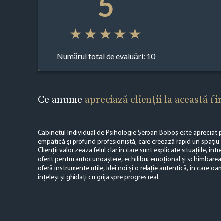
5
Numărul total de evaluări: 10
Ce anume
apreciază clienții la această f
Cabinetul Individual de Psihologie Șerban Boboș este apreciat 
empatică și profund profesionistă, care creează rapid un spațiu 
Clienții valorizează felul clar în care sunt explicate situațiile, într
oferit pentru autocunoaștere, echilibru emoțional și schimbarea
oferă instrumente utile, idei noi și o relație autentică, în care oa
înțeleși și ghidați cu grijă spre progres real.