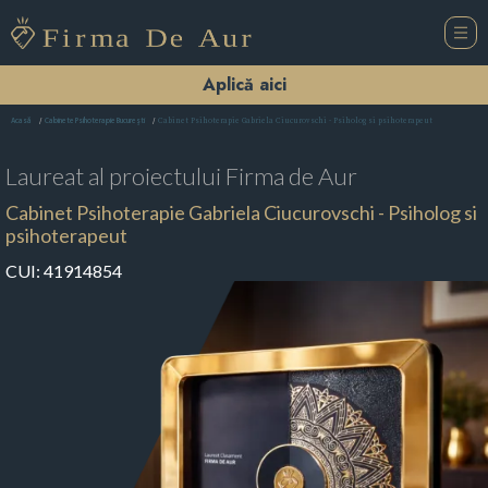
Aplică aici
Cabinet Psihoterapie Gabriela Ciucurovschi - Psiholog si psihoterapeut
Acasă
Cabinete Psihoterapie Bucureşti
Laureat al proiectului
Firma de Aur
Cabinet Psihoterapie Gabriela Ciucurovschi - Psiholog si
psihoterapeut
CUI:
41914854