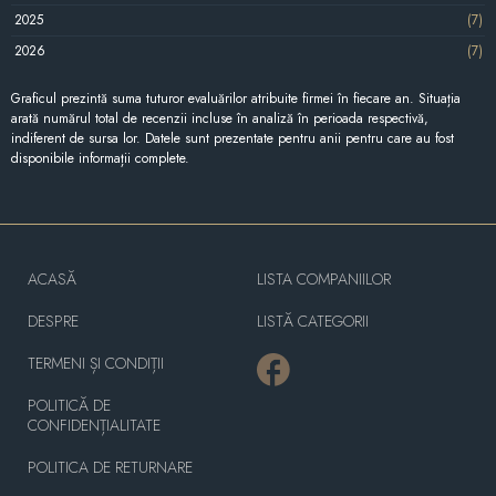
2025
(7)
2026
(7)
Graficul prezintă suma tuturor evaluărilor atribuite firmei în fiecare an. Situația
arată numărul total de recenzii incluse în analiză în perioada respectivă,
indiferent de sursa lor. Datele sunt prezentate pentru anii pentru care au fost
disponibile informații complete.
ACASĂ
LISTA COMPANIILOR
DESPRE
LISTĂ CATEGORII
TERMENI ȘI CONDIȚII
POLITICĂ DE
CONFIDENȚIALITATE
POLITICA DE RETURNARE