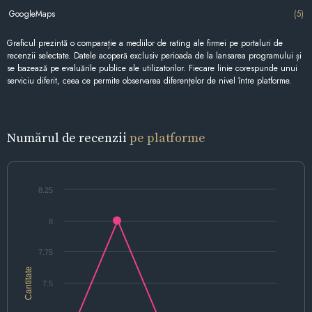
GoogleMaps
(5)
Graficul prezintă o comparație a mediilor de rating ale firmei pe portaluri de
recenzii selectate. Datele acoperă exclusiv perioada de la lansarea programului și
se bazează pe evaluările publice ale utilizatorilor. Fiecare linie corespunde unui
serviciu diferit, ceea ce permite observarea diferențelor de nivel între platforme.
Numărul de recenzii
pe platforme
8.25
8
7.75
Cantitate
7.5