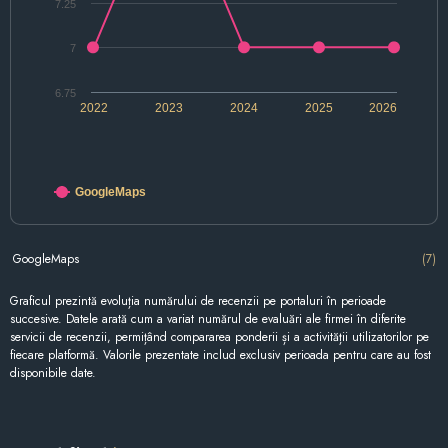
7.25
7
6.75
2022
2023
2024
2025
2026
GoogleMaps
GoogleMaps
(7)
Graficul prezintă evoluția numărului de recenzii pe portaluri în perioade
succesive. Datele arată cum a variat numărul de evaluări ale firmei în diferite
servicii de recenzii, permițând compararea ponderii și a activității utilizatorilor pe
fiecare platformă. Valorile prezentate includ exclusiv perioada pentru care au fost
disponibile date.