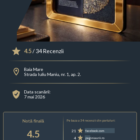
4.5
/ 34 Recenzii
Baia Mare
Strada Iuliu Maniu, nr. 1, ap. 2.
Data scanării:
7 mai 2026
Notă finală
Pe baza a 34 recenzii din portaluri:
4.5
21
facebook.com
4
paginiaurii.ro