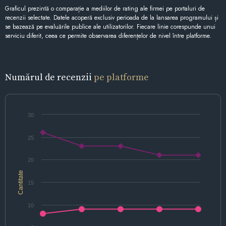
Graficul prezintă o comparație a mediilor de rating ale firmei pe portaluri de
recenzii selectate. Datele acoperă exclusiv perioada de la lansarea programului și
se bazează pe evaluările publice ale utilizatorilor. Fiecare linie corespunde unui
serviciu diferit, ceea ce permite observarea diferențelor de nivel între platforme.
Numărul de recenzii
pe platforme
30
25
20
Cantitate
15
10