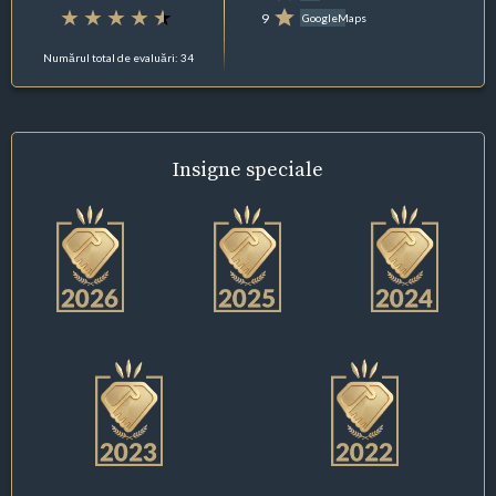
9
GoogleMaps
Numărul total de evaluări: 34
Insigne
speciale