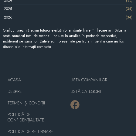
2024
(35)
2025
(34)
2026
(34)
Graficul prezintă suma tuturor evaluărilor atribuite firmei în fiecare an. Situația
arată numărul total de recenzii incluse în analiză în perioada respectivă,
indiferent de sursa lor. Datele sunt prezentate pentru anii pentru care au fost
disponibile informații complete.
ACASĂ
LISTA COMPANIILOR
DESPRE
LISTĂ CATEGORII
TERMENI ȘI CONDIȚII
POLITICĂ DE
CONFIDENȚIALITATE
POLITICA DE RETURNARE