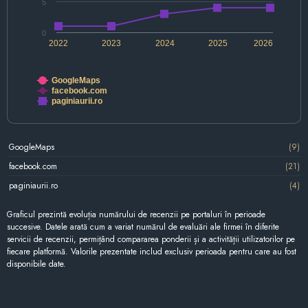
5
0
2022
2023
2024
2025
2026
GoogleMaps
facebook.com
paginiaurii.ro
GoogleMaps
(9)
facebook.com
(21)
paginiaurii.ro
(4)
Graficul prezintă evoluția numărului de recenzii pe portaluri în perioade
succesive. Datele arată cum a variat numărul de evaluări ale firmei în diferite
servicii de recenzii, permițând compararea ponderii și a activității utilizatorilor pe
fiecare platformă. Valorile prezentate includ exclusiv perioada pentru care au fost
disponibile date.